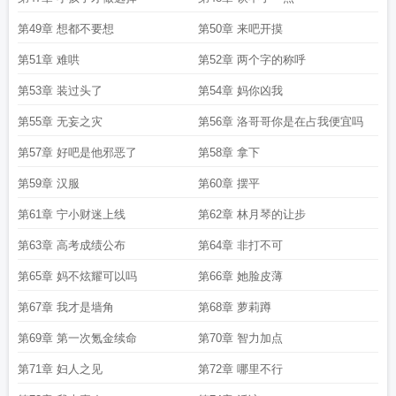
第49章 想都不要想
第50章 来吧开摸
第51章 难哄
第52章 两个字的称呼
第53章 装过头了
第54章 妈你凶我
第55章 无妄之灾
第56章 洛哥哥你是在占我便宜吗
第57章 好吧是他邪恶了
第58章 拿下
第59章 汉服
第60章 摆平
第61章 宁小财迷上线
第62章 林月琴的让步
第63章 高考成绩公布
第64章 非打不可
第65章 妈不炫耀可以吗
第66章 她脸皮薄
第67章 我才是墙角
第68章 萝莉蹲
第69章 第一次氪金续命
第70章 智力加点
第71章 妇人之见
第72章 哪里不行