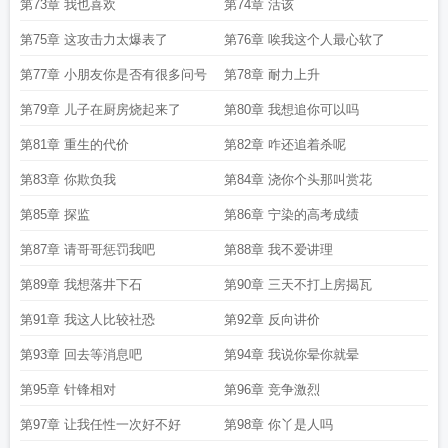
第73章 我也喜欢
第74章 活该
第75章 这攻击力太爆表了
第76章 唉我这个人最心软了
第77章 小朋友你是否有很多问号
第78章 耐力上升
第79章 儿子在厨房烧起来了
第80章 我想追你可以吗
第81章 重生的代价
第82章 咋还追着杀呢
第83章 你欺负我
第84章 浇你个头那叫赏花
第85章 探监
第86章 宁染的高考成绩
第87章 请哥哥惩罚我吧
第88章 我不爱讲理
第89章 我想落井下石
第90章 三天不打上房揭瓦
第91章 我这人比较社恐
第92章 反向讲价
第93章 回去等消息吧
第94章 我说你晕你就晕
第95章 针锋相对
第96章 竞争激烈
第97章 让我任性一次好不好
第98章 你丫是人吗