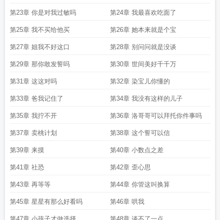
第23章 你是对我过敏吗
第24章 我最喜欢吃面了
第25章 我不买给他买
第26章 她本来就是个宝
第27章 姐我不好这口
第28章 别问问就是没谈
第29章 那你敢发誓吗
第30章 世间美好千千万
第31章 这这对吗
第32章 染宝儿你懂的
第33章 爸我记住了
第34章 我没有这样的儿子
第35章 我拧不开
第36章 洛哥哥可以拜托你件事吗
第37章 卖桃计划
第38章 这个誓可以信
第39章 来摸
第40章 小数点之差
第41章 社恐
第42章 歪心思
第43章 再等等
第44章 你管这叫换算
第45章 星星有那么好看吗
第46章 哄我
第47章 小孩子才做选择
第48章 谈不了一点