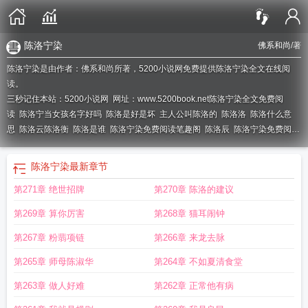
陈洛宁染
佛系和尚
/著
陈洛宁染是由作者：佛系和尚所著，5200小说网免费提供陈洛宁染全文在线阅
读。
三秒记住本站：5200小说网 网址：www.5200book.net
陈洛宁染全文免费阅
读
陈洛宁当女孩名字好吗
陈洛是好是坏
主人公叫陈洛的
陈洛洛
陈洛什么意
思
陈洛云陈洛衡
陈洛是谁
陈洛宁染免费阅读笔趣阁
陈洛辰
陈洛宁染免费阅
读
陈洛宁染怦然心动最新章节
陈洛宁染免费阅读全文
主角陈洛的叫什么
主角
是陈洛
陈洛宁染怦然心动
陈洛喜欢谁
陈洛灵
陈洛言
男主角叫陈洛的
陈洛宁染
最新章节
第271章 绝世招牌
第270章 陈洛的建议
第269章 算你厉害
第268章 猫耳闹钟
第267章 粉翡项链
第266章 来龙去脉
第265章 师母陈淑华
第264章 不如夏清食堂
第263章 做人好难
第262章 正常他有病