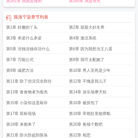
第261章 我就是规则
第260章 我是良民
陈洛宁染
章节列表
第1章 好傻的丫头
第2章 屁股大好生养
第3章 承诺什么承诺
第4章 激活系统
第5章 没钱没钱你活什么
第6章 因为我想当王八蛋
第7章 万能公式
第8章 我可太配她了
第9章 减肥方法
第10章 男人至死是少年
第11章 防了但没完全防住
第12章 不愧是我儿子
第13章 食食物者为俊杰
第14章 游乐场摩天轮
第15章 小染你这是敲诈
第16章 被抓包了
第17章 双标现场
第18章 宰相肚里能撑船
第19章 来都来了
第20章 爸报个数吧
第21章 防火防盗防陈洛
第22章 相思