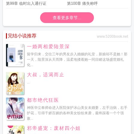
第99章 临时出入通行证
第100章 痛失称呼
查看更多章节...
完结小说推荐
www.5200book.net
一婚两相爱陆景深
留学归来，交往三年的男友步入婚姻的礼堂，新娘却不是她！那
一天，陆景深从天而降，温柔地搂着她一同目睹这场盛世婚礼
化...
大叔，适渴而止
...
都市绝代狂医
神医华尘奉师命进入医院保护冰山美女未婚妻，左手治病，右手
护花，引得千娇百媚的各种美女纷纷来袭，最终踩着一个个强
敌...
邪帝盛宠：废材四小姐