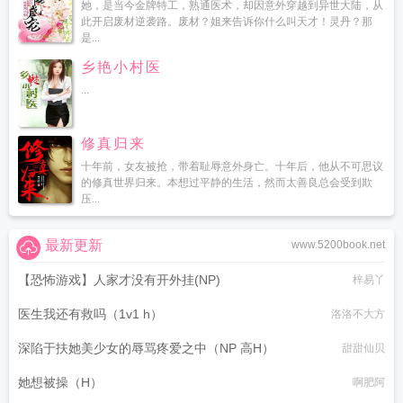
她，是当今金牌特工，熟通医术，却因意外穿越到异世大陆，从
此开启废材逆袭路。废材？姐来告诉你什么叫天才！灵丹？那
是...
乡艳小村医
...
修真归来
十年前，女友被抢，带着耻辱意外身亡。十年后，他从不可思议
的修真世界归来。本想过平静的生活，然而太善良总会受到欺
压...
最新更新
www.5200book.net
【恐怖游戏】人家才没有开外挂(NP)
梓易丫
医生我还有救吗（1v1 h）
洛洛不大方
深陷于扶她美少女的辱骂疼爱之中（NP 高H）
甜甜仙贝
她想被操（H）
啊肥阿