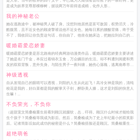
是人非。当年的收养的四个义子，早已成为大陆强者曾经救下的一条野狗，更
是成为妖界至尊那棵柳树，据说两万年前得道成精，化作人形...
我的神秘老公
她在逃跑途中，被神秘男人破了身。没想到他居然是富可敌国，权势滔天，冷
酷腹黑，且不近女色的顾凌擎谁说他不近女色。她每日累的腰酸背痛，终于受
不了，我收回让你负责这句话，你自由了。他坐在她床边，把她拉到自己的怀
中，温柔的说道小...
暖婚霸爱恋娇妻
暖婚霸爱恋娇妻是苏北路南的经典网游动漫类作品，暖婚霸爱恋娇妻主要讲述
了她是名门千金，本应过着锦衣玉食，万众瞩目的生活。却不料遭到闺蜜和男
友的双双背叛，意外失身。与陌生男子一夜纠缠，她伤心落魄，逃离南希市，
却发...
神级透视
自从发现自己的眼睛可以透视，刘阳的人生从此起飞！高冷女神是我的，清纯
校花是我的，好白菜都是我的醒掌天子剑，醉卧美人膝，这才是刘阳的快意人
生嘛！...
不负荣光，不负你
（超甜宠文简桑榆重生前看到顾沉就腿软，怂，吓得。顾沉什么时候才能给我
生个孩子？简桑榆等我成为影后。然后，简桑榆成为了史上年纪最小的双奖影
后。记者简影后如此成功的秘密是什么？简桑榆捂脸还是顾沉。简桑榆重生前
就想和顾沉离婚...
超绝萌爸