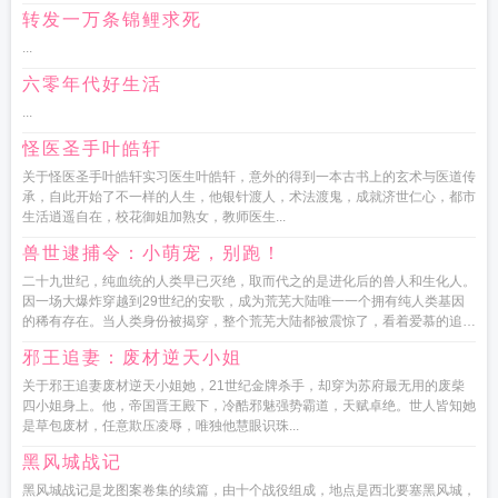
转发一万条锦鲤求死
...
六零年代好生活
...
怪医圣手叶皓轩
关于怪医圣手叶皓轩实习医生叶皓轩，意外的得到一本古书上的玄术与医道传
承，自此开始了不一样的人生，他银针渡人，术法渡鬼，成就济世仁心，都市
生活逍遥自在，校花御姐加熟女，教师医生...
兽世逮捕令：小萌宠，别跑！
二十九世纪，纯血统的人类早已灭绝，取而代之的是进化后的兽人和生化人。
因一场大爆炸穿越到29世纪的安歌，成为荒芜大陆唯一一个拥有纯人类基因
的稀有存在。当人类身份被揭穿，整个荒芜大陆都被震惊了，看着爱慕的追随
者接踵而至踏烂门槛无数，众兽...
邪王追妻：废材逆天小姐
关于邪王追妻废材逆天小姐她，21世纪金牌杀手，却穿为苏府最无用的废柴
四小姐身上。他，帝国晋王殿下，冷酷邪魅强势霸道，天赋卓绝。世人皆知她
是草包废材，任意欺压凌辱，唯独他慧眼识珠...
黑风城战记
黑风城战记是龙图案卷集的续篇，由十个战役组成，地点是西北要塞黑风城，