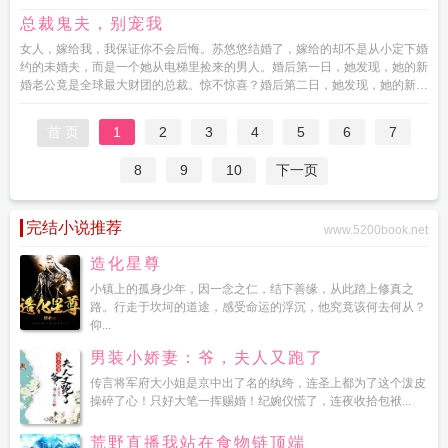
母亲种野菜，卖野...
总裁鬼夫，别宠我
女人，嫁给我，我保证你不会后悔。苏悠悠结婚了，嫁给的却不是从小定下婚
约的未婚夫，而是一个她从电梯里捡来的男人。婚后第一日，她发现，她的新
婚老公竟是全球最大财团的总裁。惊不惊喜？婚后第二日，她发现，她的新婚
老公竟不是活人，而是百鬼...
首 页
1
2
3
4
5
6
7
8
9
10
下一页
完结小说推荐
www.5200book.net
造化星尊
小镇上的孤身少年，因一念之仁，结下善缘，从此踏上修真之
路。行走于坎坷的道途，感受命运的浮沉，他究竟该何去何从？
仰...
男装小娇妻：爷，夫人又跑了
传言将军府大小姐是京中出了名的纨绔，连圣上都为了这个泼皮
操碎了心！只好大笔一挥赐婚！纪婉仪慌了，连夜收拾包袱...
荒野直播我站在食物链顶端