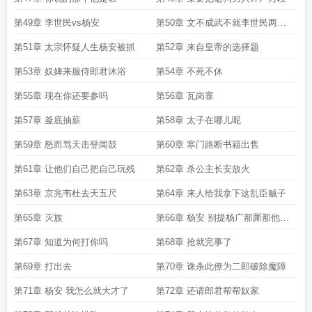
第49章 李世民vs杨安
第50章 文不成武不就李世民两战
两败
第51章 太宗怀疑人生杨安被抓
第52章 来自皇帝的选择题
第53章 奴婢来服侍郎君沐浴
第54章 不死不休
第55章 现在你还要参吗
第56章 瓦岗寨
第57章 釜底抽薪
第58章 太子在哪儿呢
第59章 怒而骂天击登闻鼓
第60章 寒门路断书籍出售
第61章 让他们自己把自己玩残
第62章 杀公主长安放火
第63章 京兆韦杜去天五尺
第64章 来人给我拿下这乱臣贼子
第65章 灭族
第66章 杨安 别提杨广那厮那他娘
就是个憨儿
第67章 知道为何打你吗
第68章 抢就完事了
第69章 打出去
第70章 诛杀此僚为二郎破除魔障
第71章 杨安 我怎么就大才了
第72章 还请郎君帮帮奴家