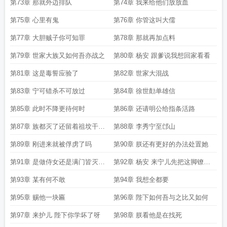
第73章 那就外边排队
第74章 我来给他们放放血
第75章 心里有鬼
第76章 你管这叫大儒
第77章 大胆贼子你可知罪
第78章 那就再加点料
第79章 世家大族又如何吾亦战之
第80章 杨安 跟爹说我想回家看看
第81章 这是毒誓应验了
第82章 世家大混战
第83章 宁可错杀不可放过
第84章 徐世勣单雄信
第85章 此时不降更待何时
第86章 还请明公给指条活路
第87章 族都灭了还留着祖坟干甚
第88章 李秀宁至邙山
挖
第89章 刚进来就被俘虏了吗
第90章 朕还有更好的办法处置她
第91章 是做侍女还是满门皆灭你
第92章 杨安 来宁儿先把这脚镣戴
自己选
上
第93章 某有何不敢
第94章 我想全都要
第95章 赐他一块匾
第96章 陛下如何吾与之比又如何
第97章 来护儿 陛下你学坏了呀
第98章 朕看他是在找死