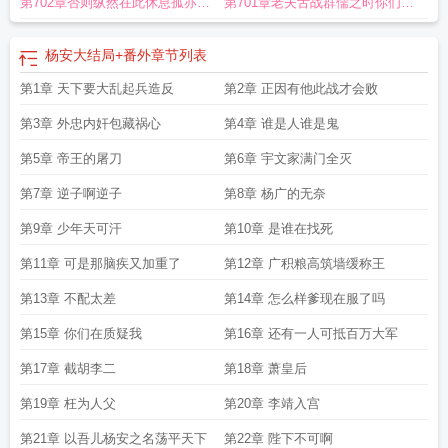
第702章否则纵然在此休息孤亦寝
第701章老夫舌战群儒之时你们还
食难安
在吃奶呢
杨安大结局+番外
章节列表
第1章 天下要大乱起兵造反
第2章 正因有他此战才会败
第3章 外忠内奸包藏祸心
第4章 谁是人谁是鬼
第5章 帝王的屠刀
第6章 宇文家满门全灭
第7章 逆子啊逆子
第8章 杨广的无奈
第9章 少年天可汗
第10章 是谁在找死
第11章 可是那脑疾又加重了
第12章 广积粮高筑墙缓称王
第13章 不配太差
第14章 怎么样爹现在服了吗
第15章 你们在质疑我
第16章 还有一人可抵百万大军
第17章 截胡李二
第18章 萧皇后
第19章 枉为人父
第20章 李靖入宫
第21章 以吾儿杨安之名荡平天下
第22章 陛下不可啊