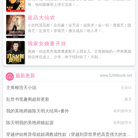
锋，他却能够登上球王宝座！...
超品大仙农
小农民混花都！会符篆！会咒语！会医术！会一切！透视咒！隐
身咒！定身咒！穿墙咒！撒豆成兵！纸人术！...
我家女婿要开挂
离婚！你这死穷鬼窝囊废配不上我女儿。丈母娘啪的一声将离婚
协议摔在桌上。少爷，终于找到你了！片刻...
最新更新
www.5200book.net
主角柳浩天小说
云朵cc
乱世书笔趣阁超前更新
姬叉
我的美艳师娘陈天明大结局+番外
哈利波特大
陈天明我的美艳师娘起源
哈利波特大
穿越伊始将异母姐姐调教成性奴（穿越到异世界把高贵强大的女性