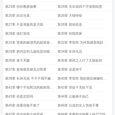
第23章 你在教朕做事
第24章 无非就四个字洛阳纸贵
第25章 此话当真
第26章 大错特错
第27章 不是资敌而是灭国
第28章 那咱也造
第29章 借灯造纸
第30章 剑指世家
第31章 贤惠的娘漂亮的姐英俊的
第32章 李世民 为何我感觉我好像
儿子和奇丑的爹
错过了什么
第33章 朕内定的儿媳也是你能抢
第34章 长孙无忌
的
第35章 落子关陇
第36章 将死之人打了又能如何
第37章 妾身观音婢见过郎君
第38章 还是得干
第39章 长孙无垢 不不不我不嫁李
第40章 李世民 我的观音婢嫁给别
世民
人了
第41章 哪个不知死活的敢抢我的
第42章 登徒子无耻下流
女人
第43章 你是忠臣吗
第44章 让她身不由己
第45章 就看你敢不敢了
第46章 白送的女人凭啥不要
第47章 你说的那个他是谁
第48章 某要把这狗男人碎尸万段