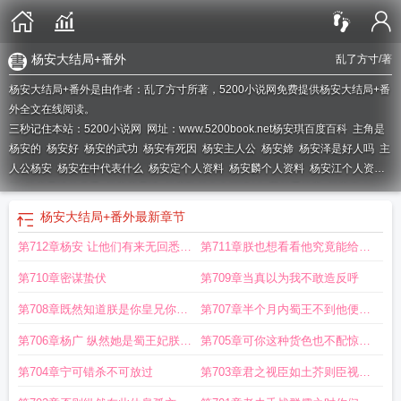
杨安大结局+番外
乱了方寸
/著
杨安大结局+番外是由作者：乱了方寸所著，5200小说网免费提供杨安大结局+番
外全文在线阅读。
三秒记住本站：5200小说网 网址：www.5200book.net
杨安琪百度百科
主角是
杨安的
杨安好
杨安的武功
杨安有死因
杨安主人公
杨安媂
杨安泽是好人吗
主
人公杨安
杨安在中代表什么
杨安定个人资料
杨安麟个人资料
杨安江个人资
料
杨安是谁的儿子
杨安安是谁
杨安陈总全文阅读18
我想看杨安
杨安喜欢
谁
杨安个人资料
杨安全文免费阅读最新章节
杨安和电影
杨安是谁演的
主角叫
杨安大结局+番外
最新章节
杨安的短剧
杨安和简介
杨安麟个人资料简介
杨安安ann家里是干嘛的
杨安什
第712章杨安 让他们有来无回悉数
第711章朕也想看看他究竟能给朕
么
杨安 陈总
杨安喜欢杨八妹
杨安
你知道杨安欣是谁吗
杨安的扮演者
杨安 陈
总免费全文
杨安京结局
杨安陈总
葬送于此
多少惊喜
第710章密谋蛰伏
第709章当真以为我不敢造反呼
第708章既然知道朕是你皇兄你就
第707章半个月内蜀王不到他便主
不该给朕找麻烦
动请辞
第706章杨广 纵然她是蜀王妃朕也
第705章可你这种货色也不配惊扰
照杀不误
陛下
第704章宁可错杀不可放过
第703章君之视臣如土芥则臣视君
如仇寇