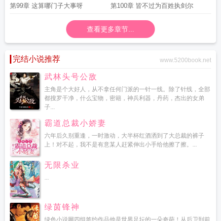
第99章 这算哪门子大事呀
第100章 皆不过为百姓执剑尔
查看更多章节...
完结小说推荐
www.5200book.net
武林头号公敌
主角是个大好人，从不拿任何门派的一针一线。除了针线，全部
都搜罗干净，什么宝物，密籍，神兵利器，丹药，杰出的女弟
子...
霸道总裁小娇妻
六年后久别重逢，一时激动，大半杯红酒洒到了大总裁的裤子
上！对不起，我不是有意某人赶紧伸出小手给他擦了擦。...
无限杀业
...
绿茵锋神
绿色小说网四组签约作品他是世界足坛的一朵奇葩！从后卫到前