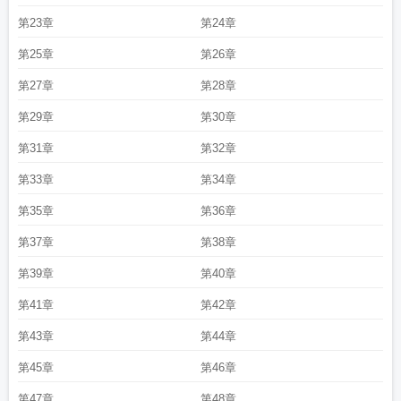
坠海
坠海失踪的第六年依依
坠海谎言
深圳 飞鱼 坠海
海南运八反潜机坠海
营
第23章
第24章
口是中国唯一一个可以看夕阳坠海
山东荣成一辆面包车坠海
深圳湾大桥坠海
卡
第25章
第26章
尔文森号航空母舰f35c坠海
张延廷谈台军高教机不明原因坠海
男主全员沦陷
了
坠海林浩淼最新章节更新内容
咆哮者坠海
坠海失踪的第六年完整版
大桥事
第27章
第28章
故车辆坠海
坠海铜钱
MQ无人机坠海
威海轿车坠海
2022美国飞机坠海
日本军
机坠海
坠海是什么意思
沉疴经年终坠海
日本直升机坠海
7月2日飞机坠海
迪士
第29章
第30章
尼邮轮乘客回忆女孩坠海
洪都拉斯一载有18人客机坠海
台军f16突然坠海
坠海
第31章
第32章
谎言苏婉宋祈年全文在线阅读
坠海女孩遗体找到了
山东载11人面包车坠海
小米
su7坠海
坠海歌词前任4
中国歼35坠海
演员王一博攀岩坠海
威海面包车坠
第33章
第34章
海
杀妻骗保坠海
山东舰舰载机坠海
美军F35战斗机南海坠海
温州大桥车祸致
第35章
第36章
摩托车手坠海
2021飞机坠海
福州平潭小米坠海
幻影2000坠海
中国大陆唯一看
夕阳坠海
坠海的伊卡鲁斯
苏联图-16轰炸机坠海
男子散步看手机失足坠海
日本
第37章
第38章
无人机坠海
王一博意外坠海
蔡国强烟花秀大量无人机掉落坠海
日本海军中将坠
海
高新6号反潜巡逻机坠海
王一博徒手攀岩手滑坠海
坠海歌词卡捷琳娜
飞机降
第39章
第40章
落航母失误坠海
韩方通报中国男子邮轮坠海
集装箱坠海
坠海失踪
男子酒驾冲
第41章
第42章
出堤坝坠海
坠海前任四
告别如星坠海
香港波音747坠海
坠海什么意思
日本f35
战机坠海
中将师团长坠海
坠海谎言免费阅读
驻韩美军MQ9无人机为何突然失控
第43章
第44章
坠海
坠海谎言全文
歌曲繁星坠海
48岁网红阿霞出海坠海
面包车坠海
坠海谎言
第45章
第46章
霍时宴沈墨白
坠海铜钱串
巨舰侧倾直升机坠海
坠海牧歌柳如烟小依依是什
么
海南飞机坠海
大连杀妻骗保案坠海
美国无人机坠海
坠海的英文
美国f35c坠
第47章
第48章