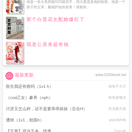
他是一名火系异能SSS级高手，强大霸道是他的标签。他是一个
孩子的父亲，极端护短的老爸！谁敢欺...
那个白莲花女配她爆红了
...
我老公原来超有钱
...
最新更新
www.5200book.net
医生我还有救吗（1v1 h）
洛洛不大方
（cod乙女）豢养（nph）
粉色蒸馏水
讨厌又怎么样，还不是要乖乖挨操（百合H）
性无能天使
遭殃（1v1，校园h）
popofyhrfp
【五梦】背这五条，悟透
DarcyK