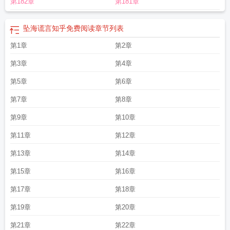
第182章
第181章
死
日媒驻日美军一军机坠海
丈夫为给青梅出气将母亲坠海
一架卡塔尔直升机因
技术故障坠海
歌手姜涛坠海
无人机坠海
中国游客日本玩滑翔伞时坠海
法国飞
机表演时坠海
美国航母飞机坠海
辽宁营口夕阳坠海
坠海会死吗
他让我三天
坠海谎言知乎免费阅读
章节列表
内
叶卡捷琳娜
日本中将坠海
解放军警告美战机坠海
蔡国强烟花秀大量无人机
第1章
第2章
坠海
f35坠海
郑福浩什么时候飞机坠海
坠海歌词
澳大利亚军机南海坠海
大连
杀妻坠海
墨西哥海军一飞机在美墨边境坠海
韩国消防直升机坠海
坠海的妻子凶
第3章
第4章
手执行死刑了吗
f35a坠海
堕海
美日联合军演f35坠海
坠海by白马啸西风免费阅
读笔趣阁
第5章
死神无人机坠海
坠海的妻子百度百科
第6章
香港姜涛坠海
坠海失踪六年女
儿找妈妈
营口日落坠海
美国航母舰载机坠海
无人机南海坠海
坠海飞行员
冬奥
第7章
第8章
会美国飞机坠海
南海无人机坠海
福建小米su7坠海
台湾知名景点象鼻岩坠
海
28岁王一博手滑坠海
威海一轿车坠海
美航母又一架战机坠海
荣成桃园渔港
第9章
第10章
面包车坠海
两架战机碰撞坠海
坠海6天6夜生还
坠海谎言知乎免费阅读
坠海吉
第11章
第12章
他谱
坠海卡捷琳娜
中国无人机坠海
寒武纪最后捡子为什么会坠海
坠海谎言苏
婉宋祈年在线阅读
大陆无人机坠海
三哥飞机坠海
坠海之月
王一博徒手攀岩坠
第13章
第14章
海
坠海谎言苏婉
坠海歌曲是什么意思
吞噬星空之诸天至高梦醒坠海
坠海王嘉
第15章
第16章
一歌曲
台军教练机台东外海坠海
德舰向美无人机误射导弹却故障坠海
美国大黄
蜂坠海
光芒坠海
大连男子推妻子坠海
坠海深吻你
台空军1架勇鹰高教机失事坠
第17章
第18章
海
奥大利亚军机坠海
运8反潜坠海
西班牙一小型飞机坠海
美军b-2轰炸机坠
海
坠海全文免费阅读
福建平潭小米SU7坠海
台空军一教练机坠海
坠海事件
马
第19章
第20章
航客机坠海
泰国一飞机坠海
山东舰飞机坠海
海南新港酒吧三名女子坠海
美军
第21章
第22章
天价战机坠海
台湾f16v战斗机坠海
俄军机坠海
埃及飞机坠海
威海车坠海
F16