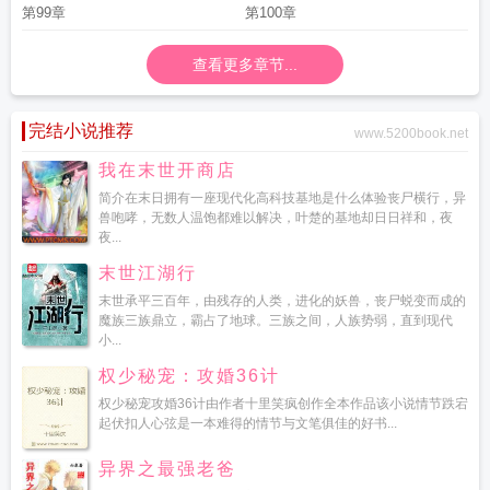
第99章
第100章
查看更多章节...
完结小说推荐
www.5200book.net
我在末世开商店
简介在末日拥有一座现代化高科技基地是什么体验丧尸横行，异
兽咆哮，无数人温饱都难以解决，叶楚的基地却日日祥和，夜
夜...
末世江湖行
末世承平三百年，由残存的人类，进化的妖兽，丧尸蜕变而成的
魔族三族鼎立，霸占了地球。三族之间，人族势弱，直到现代
小...
权少秘宠：攻婚36计
权少秘宠攻婚36计由作者十里笑疯创作全本作品该小说情节跌宕
起伏扣人心弦是一本难得的情节与文笔俱佳的好书...
异界之最强老爸