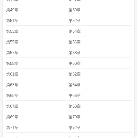
海
观光飞机坠海
中国女游客在日本坠海
澳大利亚飞机坠海
坠海的妻子真相天
网在线观看
第49章
坠海的妻子真相天网
印度客机坠海
第50章
美国南海2架飞机坠海
俄罗斯运
输机坠海
坠海白马啸西风
坠海by白马啸西风
王一博坠海
香港一家三口台风天
第51章
第52章
观浪坠海
台军一架高教机台东外海坠海
坠海谎言宋祈年全文免费阅读
美航母为
何撞船后又遇战机坠海
台军一架F-16战机坠海
坠海图片唯美动漫
坠海图片孤
第53章
第54章
独
坠海嫁酒
飞机 坠海
蓬莱轻型飞机坠海
凌晨4点男子散步看手机失足坠
第55章
第56章
海
2022年反潜巡逻机坠海
中国女游客在日本体验滑翔伞坠海
台空军一架幻影
2000战机坠海
俄罗斯失联飞机确认坠海
日本航空73座客机坠海
坠海失踪的第
第57章
第58章
六年
辽宁客机坠海
福建无人机表演坠海
王一博录综艺坠海
深圳湾大桥一私家
第59章
第60章
车坠海
山东一面包车坠海
坠海脱逃电影免费观看
澳大利亚两轻型飞机相撞 一
架坠海
聂云菲坠海
香港顶流坠海
深圳湾坠海
伊卡洛斯为什么会坠海
坠海之
第61章
第62章
燕
日本f2a/b战斗机坠海
爱达魔都号坠海
空警600坠海
坠海杀妻案
夏威夷飞机
坠海
坠海的妻子真相
悉尼灯光节近90架无人机坠海
坠海的妻子真相在线观
第63章
第64章
看
大连男子坠海
坠海戚夏
坠海歌曲
洪都拉斯客机坠海
陆上锦坠海
坠海谎言
第65章
第66章
苏婉宋祈年
f35坠海原因
坠海身亡
平潭小米su7坠海
男子边看手机边散步坠
海
f16战机坠海
梦见飞机坠海
美国146架战机坠海
su7坠海
香港飞机坠海
马
第67章
第68章
来西亚一警用直升机坠海
上海天气
坠海动漫图片
露中车冲呀坠海
中国游客在
第69章
第70章
日体验滑翔伞坠海
坠海女孩
追海读后感
坠海的妻子结果
坠海爱吃巧克力
洪都
拉斯载有十余人的客机坠海
澳大利亚军机坠海
第71章
第72章