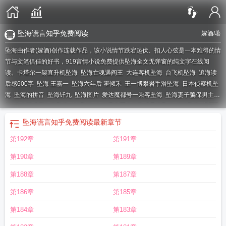
坠海谎言知乎免费阅读
嫁酒
/著
坠海由作者(嫁酒)创作连载作品，该小说情节跌宕起伏、扣人心弦是一本难得的情
节与文笔俱佳的好书，919言情小说免费提供坠海全文无弹窗的纯文字在线阅
读。
卡塔尔一架直升机坠海
坠海亡魂遇阎王
大连客机坠海
台飞机坠海
追海读
后感600字
坠海 王嘉一
坠海六年后 霍倾禾
王一博攀岩手滑坠海
日本侦察机坠
海
坠海的拼音
坠海钎九
坠海图片
爱达魔都号一乘客坠海
坠海妻子骗保男主长
相
山东荣成面包车坠海
j15坠海
台媒曝台军多枚陶式导弹坠海
F35坠海
美国飞
机坠海
王一博攀岩意外坠海
坠海十六秒
坠海小女孩
f35c坠海
坠海谎言苏婉结
坠海谎言知乎免费阅读
最新章节
局
小米车坠海
象山车辆坠海
坠海归仇
北京飞大连飞机坠海
2022年美国F35飞
第192章
第191章
机坠海
坠海骗保
坠海16秒
大连飞机坠海
歌手江涛坠海
坠海骗保案
坠海后我
失了明
山东面包车坠海
坠海后
坠海星光短剧免费观看
南澳岛两名女子拍照时
第190章
第189章
坠海
小米汽车坠海
坠海f16
大连推妻子坠海
坠海图片唯美
坠海天气
荣成面包
车坠海
坠海的妻子今日说法视频
印度舰载机坠海
营口夕阳坠海
台湾知名景点
第188章
第187章
象鼻岩象鼻断裂坠海
日本战机训练时弹药意外坠海
温予宁段聿承女主坠海
苏花
第186章
第185章
公路客车坠海
日本飞机坠海
坠海前任4
男子驾车意外坠海
北京飞机坠海
坠海
后我失了明被一个温软少年救起
坠海谎言宋祁年
江苏直升机坠海
福建小米车坠
第184章
第183章
海
澳大利亚一直升机坠海
坠海战机真相揭秘
香港海关关员坠海
坠海为什么会