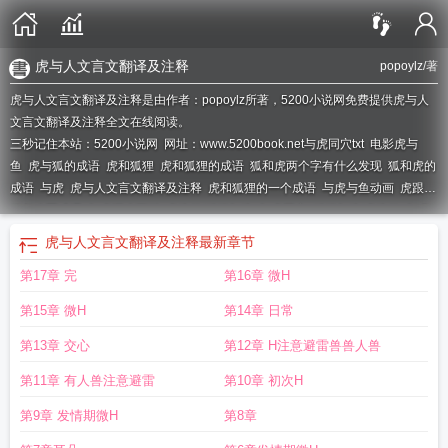
虎与人文言文翻译及注释
popoylz
/著
虎与人文言文翻译及注释是由作者：popoylz所著，5200小说网免费提供虎与人
文言文翻译及注释全文在线阅读。
三秒记住本站：5200小说网 网址：www.5200book.net
与虎同穴txt
电影虎与
鱼
虎与狐的成语
虎和狐狸
虎和狐狸的成语
狐和虎两个字有什么发现
狐和虎的
成语
与虎
虎与人文言文翻译及注释
虎和狐狸的一个成语
与虎与鱼动画
虎跟狐
狸怎么写成语
与虎谋皮百科
虎狼传/狐狸与狼
与虎同穴
狐狸与狼/虎狼传
与虎
是什么意思
虎和狐狸什么成语
虎与人文言文翻译及注释
最新章节
第17章 完
第16章 微H
第15章 微H
第14章 日常
第13章 交心
第12章 H注意避雷兽兽人兽
第11章 有人兽注意避雷
第10章 初次H
第9章 发情期微H
第8章