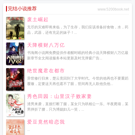
完结小说推荐
www.5200book.net
废土崛起
无尽的灾难即将来临，为了生存，我们应该准备好食物，水，药
品，武器，还有充足的妹子！...
天降横财八万亿
书海阁小说网免费提供作者醒时眠的经典小说天降横财八万亿最
新章节全文阅读服务本站更新及时无弹窗广告...
绝世魔君在都市
异世修行归来，楚云竟回到了大学时代。今世的他再也不要重蹈
覆辙，定要这天再也遮不了眼，世间再无人欺他负他...
秀色田园：山里汉子败家妻
渣男来袭，直接打断了腿，某女只为哄相公一乐。半夜爬墙，某
男摔折了腰，只为博媳妇儿一笑，...
爱豆竟然暗恋我
...