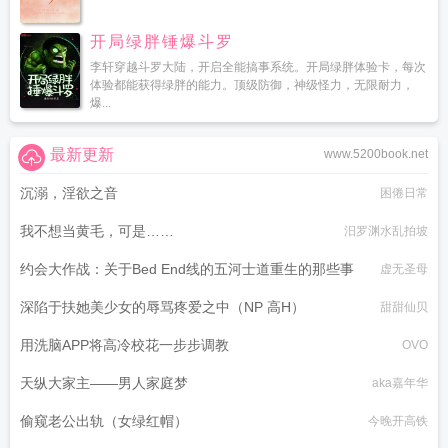
开局绿胖锤爆斗罗
李轩穿越斗罗大陆，开启全能搞事系统。开局绿胖体验卡，每次
体验都能获得绿胖的能力。顶级防御，神级怪力，无限耐力，
爆...
最新更新
www.5200book.net
沉溺，淫欲之音
困倦日常
我不想当黄毛，可是……
汨罗渊水乱拍坡
约会大作战：关于Bed End线的五河士道重生的那些事
虚无圣母
深陷于扶她美少女的辱骂疼爱之中（NP 高H）
甜甜仙贝
用洗脑APP将高冷校花一步步调教
OVO
天纵大家主——男人家庭梦
aka嘉年华
偷窥老公出轨（女绿红帽）
今晚开高铁