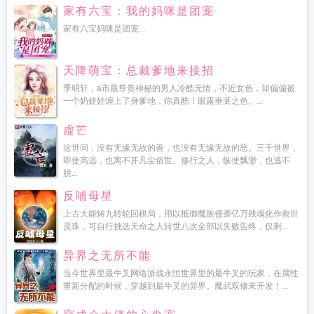
家有六宝：我的妈咪是团宠
家有六宝妈咪是团宠...
天降萌宝：总裁爹地来接招
季明轩，a市最尊贵神秘的男人冷酷无情，不近女色，却偏偏被
一个奶娃娃缠上了身爹地，你真酷！眼露垂涎之色。...
虚芒
这世间，没有无缘无故的善，也没有无缘无故的恶。三千世界，
即使高远，也离不开凡尘俗世。修行之人，纵使飘渺，也逃不
脱...
反哺母星
上古大能铸九转轮回棋局，用以抵御魔族侵袭亿万残魂化作救世
灵珠，可自行挑选天命之人转世八次全部以失败告终，仅剩...
异界之无所不能
当今世界里最牛叉网络游戏永恒世界里的最牛叉的玩家，在属性
重新分配的时候，穿越到最牛叉的异界。魔武双修未开发！...