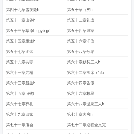
第四十九章雪夜微h
第五十章白灾h
第五十一章山谷h
第五十二章礼成
第五十三章草原h qgyé gé
第五十四章归家
第五十五章重逢h
第五十六章汗位
第五十七章比试
第五十八章分界
第五十九章共妻
第六十章默契三人h
第六十一章共榻
第六十二章酒席 748a
第六十三章新生h
第六十四章告假
第六十五章旧物h
第六十六章救星
第六十七章葬礼
第六十八章温泉三人h
第六十九章回家
第七十章客房h
第七十一章庙会
第七十二章返程全文完