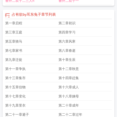
番外二双子二三人h
番外二双子一
占有欲by耳东兔子
章节列表
第一章启程
第二章初识
第三章王庭
第四章学习
第五章骑马
第六章风寒
第七章家书
第八章春逝
第九章迁徙
第十章生辰
第十一章争执
第十二章秋意
第十三章集市
第十四章赶集
第十五章信物
第十六章成人
第十七章变化
第十八章姨母
第十九章里衣
第二十章成年
第二十一章避子
第二十二章过年