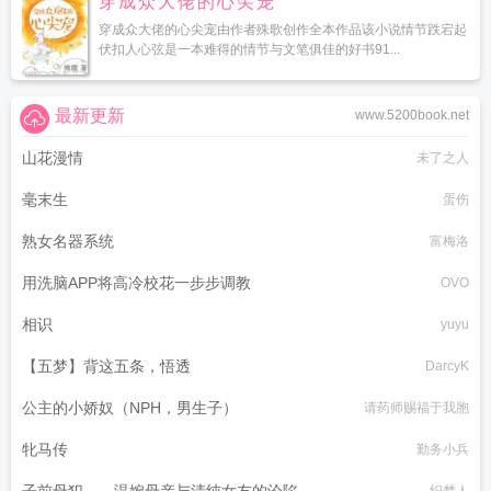
穿成众大佬的心尖宠
穿成众大佬的心尖宠由作者殊歌创作全本作品该小说情节跌宕起
伏扣人心弦是一本难得的情节与文笔俱佳的好书91...
最新更新
www.5200book.net
山花漫情
未了之人
毫末生
蛋伤
熟女名器系统
富梅洛
用洗脑APP将高冷校花一步步调教
OVO
相识
yuyu
【五梦】背这五条，悟透
DarcyK
公主的小娇奴（NPH，男生子）
请药师赐福于我胞
牝马传
勤务小兵