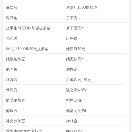
陈皇后
送贵礼1300珠加更
诱哄她
月下吻h
坐手指h1600珠加更提前放
月下爱高h
见崔瑗
暗争锋
庚九郎1900珠加更提前放
她受辱加更
她翻脸加更
她无情高h
他固执
他忤逆
吐真言
浴池欢高h加更
朝局变
谈交易w18vi
情义绝加更
挑男宠微h
他服石
他清明配角h
神女梦加更
梅林会
求她幸微h文案名场面
细颈瓶高h