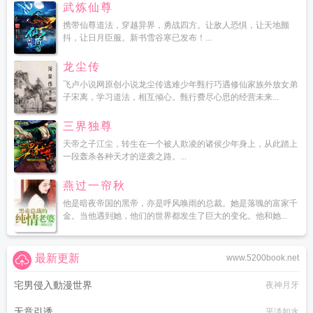
武炼仙尊
携带仙尊道法，穿越异界，勇战四方。让敌人恐惧，让天地颤
抖，让日月臣服。新书雪谷寒已发布！...
龙尘传
飞卢小说网原创小说龙尘传逃难少年甄行巧遇修仙家族外放女弟
子宋离，学习道法，相互倾心。甄行费尽心思的经营未来...
三界独尊
天帝之子江尘，转生在一个被人欺凌的诸侯少年身上，从此踏上
一段轰杀各种天才的逆袭之路。...
燕过一帘秋
他是暗夜帝国的黑帝，亦是呼风唤雨的总裁。她是落魄的富家千
金。当他遇到她，他们的世界都发生了巨大的变化。他和她...
最新更新
www.5200book.net
宅男侵入動漫世界
夜神月牙
无意引诱
平淡如水