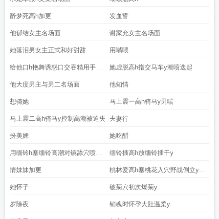
醉梦死高h加更
发血誓
他郁结女主名场面
谢家允女主名场面
她落泪男女主正式和好甜甜
用嘴喂
给他口h艳舞诱惑口交吞精用手磨
她虚脱高h指交马车y潮喷迭起
穴
他大度男主与男二名场面
他知情
想骑她
马上震一高h骑马y男喘
马上震二高h骑马y控制高潮被迫失
夫妻行
扮美婢
她吃醋
用缅铃h塞缅铃高潮对镜舔穴喷他
缅铃插高h放缅铃插干y
一脸
情妹妹加更
桃林爱高h塞桃花入穴野战倒立y无
意
她怀子
破菊穴初次爆菊y
岁除夜
销魂时怀孕大肚温柔y