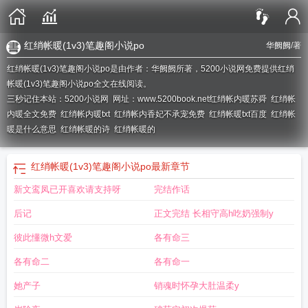
红绡帐暖(1v3)笔趣阁小说po
华阙阙
/著
红绡帐暖(1v3)笔趣阁小说po是由作者：华阙阙所著，5200小说网免费提供红绡
帐暖(1v3)笔趣阁小说po全文在线阅读。
三秒记住本站：5200小说网 网址：www.5200book.net
红绡帐内暖苏舜
红绡帐
内暖全文免费
红绡帐内暖txt
红绡帐内香妃不承宠免费
红绡帐暖txt百度
红绡帐
暖是什么意思
红绡帐暖的诗
红绡帐暖的
红绡帐暖(1v3)笔趣阁小说po
最新章节
新文鸾凤已开喜欢请支持呀
完结作话
后记
正文完结 长相守高h吃奶强制y
彼此懂微h文爱
各有命三
各有命二
各有命一
她产子
销魂时怀孕大肚温柔y