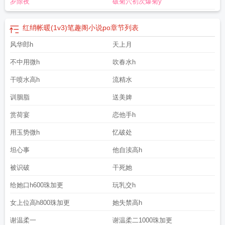
岁除夜
破菊穴初次爆菊y
红绡帐暖(1v3)笔趣阁小说po
章节列表
风华郎h
天上月
不中用微h
吹春水h
干喷水高h
流精水
训胭脂
送美婢
赏荷宴
恋他手h
用玉势微h
忆破处
坦心事
他自渎高h
被识破
干死她
给她口h600珠加更
玩乳交h
女上位高h800珠加更
她失禁高h
谢温柔一
谢温柔二1000珠加更