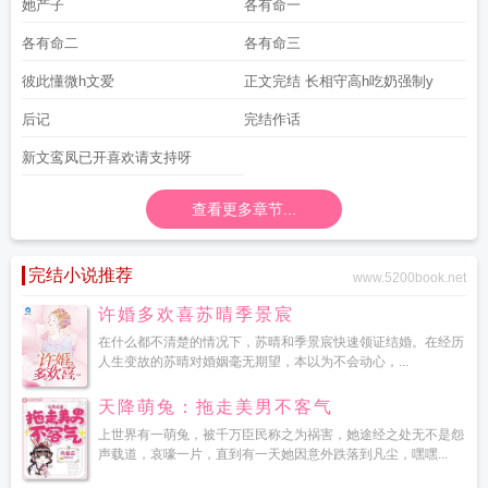
她产子
各有命一
各有命二
各有命三
彼此懂微h文爱
正文完结 长相守高h吃奶强制y
后记
完结作话
新文鸾凤已开喜欢请支持呀
查看更多章节...
完结小说推荐
www.5200book.net
许婚多欢喜苏晴季景宸
在什么都不清楚的情况下，苏晴和季景宸快速领证结婚。在经历
人生变故的苏晴对婚姻毫无期望，本以为不会动心，...
天降萌兔：拖走美男不客气
上世界有一萌兔，被千万臣民称之为祸害，她途经之处无不是怨
声载道，哀嚎一片，直到有一天她因意外跌落到凡尘，嘿嘿...