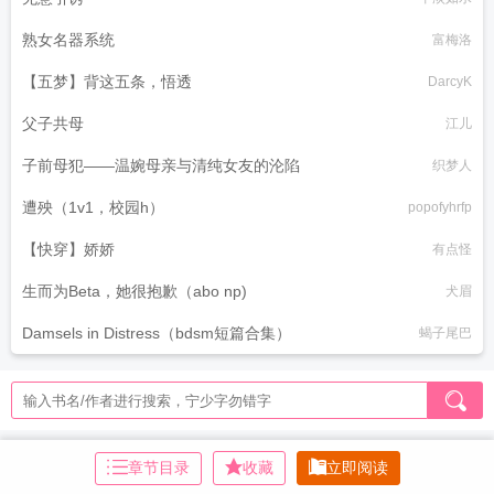
熟女名器系统
富梅洛
【五梦】背这五条，悟透
DarcyK
父子共母
江儿
子前母犯——温婉母亲与清纯女友的沦陷
织梦人
遭殃（1v1，校园h）
popofyhrfp
【快穿】娇娇
有点怪
生而为Beta，她很抱歉（abo np)
犬眉
Damsels in Distress（bdsm短篇合集）
蝎子尾巴
章节目录
收藏
立即阅读