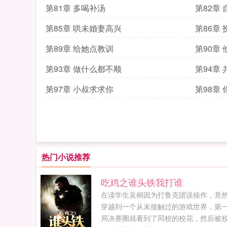
第81章 多喝补汤
第82章
第85章 哄未婚妻高兴
第86章
第89章 给她点教训
第90章
第93章 做什么都不顺
第94章
第97章 小叔求求你
第98章
热门小说推荐
吃鸡之谁头铁我打谁
在读学生吴桐因为打鲁克团误操作，竟
穿越到一个从未接触过的游戏世界，第
局决赛圈就看到了同校的校花，然后被