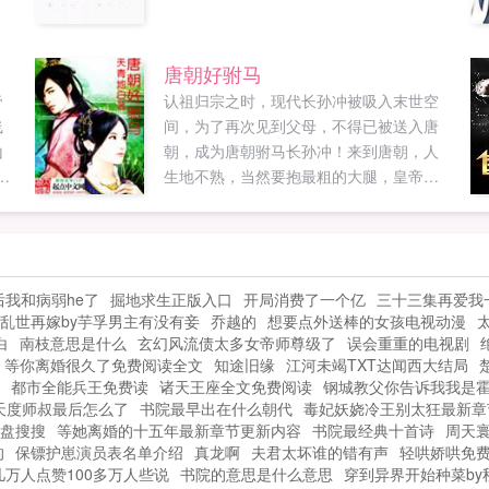
唐朝好驸马
帝
认祖归宗之时，现代长孙冲被吸入末世空
线
间，为了再次见到父母，不得已被送入唐
山
朝，成为唐朝驸马长孙冲！来到唐朝，人
，
生地不熟，当然要抱最粗的大腿，皇帝最
挂
大，嗯，那就李二吧！李二是个好皇帝，
成功的帝王，但不是一个好兄弟，好儿
子，好父亲。为了能够顺利抱上最粗的大
腿，长孙冲极力巴结姑丈李二，帮他孝敬
我和病弱he了
掘地求生正版入口
开局消费了一个亿
三十三集再爱我
太上皇，调教众皇子。悲催的发现这样还
乱世再嫁by芋孚男主有没有妾
乔越的
想要点外送棒的女孩电视动漫
不行，那些个女婿除了他长孙冲，其他也
白
南枝意思是什么
玄幻风流债太多女帝师尊级了
误会重重的电视剧
都不是什么好鸟，还得替李二调教女婿。
等你离婚很久了免费阅读全文
知途旧缘
江河未竭TXT达闻西大结局
李二吐沫横飞，指点江山只有一个好儿子
都市全能兵王免费读
诸天王座全文免费阅读
钢城教父你告诉我我是
不行，我要一群好儿子一个好驸马不够，
天度师叔最后怎么了
书院最早出在什么朝代
毒妃妖娆冷王别太狂最新章
我要一群好驸马。长孙冲举手弱弱说一句
盘搜搜
等她离婚的十五年最新章节更新内容
书院最经典十首诗
周天
的
保镖护崽演员表名单介绍
您确定这是调教皇子，驸马，而不是养猪
真龙啊
夫君太坏谁的错有声
轻哄娇哄免
万人点赞100多万人些说
书院的意思是什么意思
穿到异界开始种菜by
赶牛放马？...