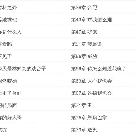
 意料之外
第39章 合照
 等她求他
第43章 求我这么难
 你是什么人
第47章 我来
 好看吗
第51章 我是谁
 不见了
第55章 威胁
 今天是林知意的戏台子
第59章 你怎么知道我疯了
 居然咬她
第63章 人心我也会
 上不了台面
第67章 这招我也会
 扭转局面
第71章 丑
 你的好大哥
第75章 怒扇巴掌
试探
第79章 放火