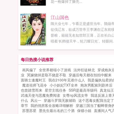
花一枪爆掉了脑壳...
江山国色
隋大业七年，乍看正是盛世当年。隋炀
征伐辽东，欲成万世帝王李渊在辽东前
督粮，籍籍无名知世郎王薄，正在长白
唱着‘长矟侵天半，轮刀耀日光’。转眼间
烽火四起。李世民踌躇满志，李密牛角
书，...
每日热搜小说推荐
画风偏了
全世界都缩小了游戏
法外狂徒林北
穿成炮灰后
业
冥嫁烧掉是取不烧是不取
穿越后每天都在拍拍中醒来
面骑士逢魔时王
我在2100年见谁什么人
我是偏执仙君的
魔道祖师飞花令
小小妖妃TXT全本
炮灰男配捡到剧本后
也曾踏雪而来
星空主线任务
SSR是最高等级吗
真龙仙王
武魂天使与恶魔免费阅读
女尊np风流女帝
我送反派上青
什么
风云一
穿越斗罗我无敌辅助
这个恶毒女配我当定了
章节
我的俏房客全攻略详细解析
穿越三国当了貂蝉替身
苏墨苏星
墨先生最出名的三个酒
保镖小姐
直播间人气几