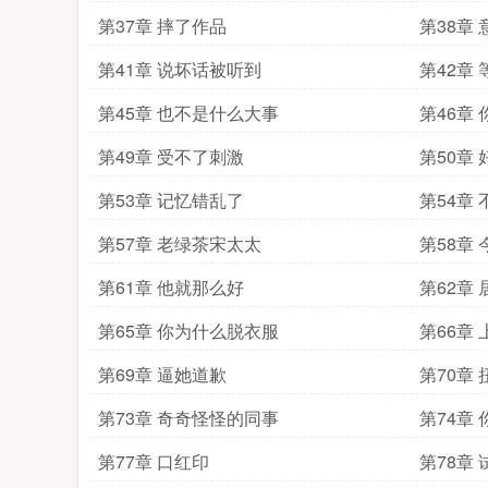
第37章 摔了作品
第38章
第41章 说坏话被听到
第42章
第45章 也不是什么大事
第46章
第49章 受不了刺激
第50章
第53章 记忆错乱了
第54章
第57章 老绿茶宋太太
第58章
第61章 他就那么好
第62章
第65章 你为什么脱衣服
第66章
第69章 逼她道歉
第70章
第73章 奇奇怪怪的同事
第74章
第77章 口红印
第78章 