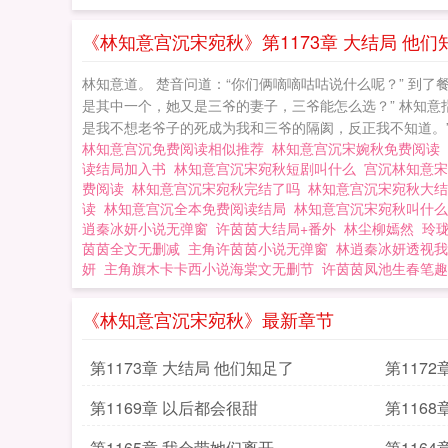
《林知意宫沉宋宛秋》第1173章 大结局 他们
林知意道。 楚音问道：“你们俩嘀嘀咕咕说什么呢？” 到了
是其中一个，她又是三爷的妻子，三爷能怎么选？” 林知意指
是我不想老爷子的死成为我和三爷的隔阂，反正我不知道。” 
林知意宫沉免费阅读相似推荐
林知意宫沉宋婉秋免费阅读
读结局加入书
林知意宫沉宋宛秋短剧叫什么
宫沉林知意
费阅读
林知意宫沉宋宛秋完结了吗
林知意宫沉宋宛秋大
读
林知意宫沉全本免费阅读结局
林知意宫沉宋宛秋叫什
逍秦冰妍小说无弹窗
许茵茵大结局+番外
林尘柳嫣然
玲
茵茵全文无删减
主角许茵茵小说无弹窗
林逍秦冰妍透视我
妍
主角旗木卡卡西小说海棠文无删节
许茵茵凤池生春笔趣
《林知意宫沉宋宛秋》最新章节
第1173章 大结局 他们知足了
第1172
第1169章 以后都会很甜
第116
第1165章 我会带她们离开
第1164