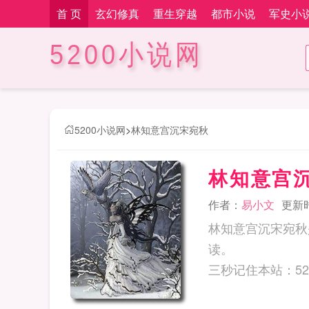
首 页
玄幻修真
重生穿越
都市小说
军史小
5200小说网
5200小说网
>
林知意宫沉宋宛秋
林知意宫
作者：
易小文
更新时间
林知意宫沉宋宛秋
读。