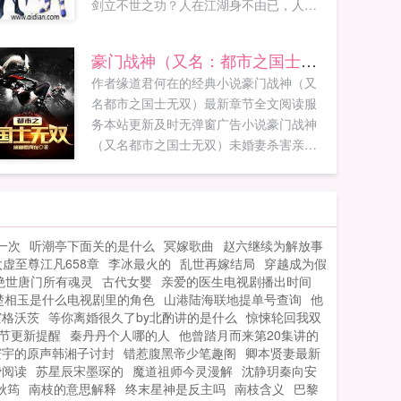
剑立不世之功？人在江湖身不由已，人遇
乱世迫不得已。...
豪门战神（又名：都市之国士无双）
作者缘道君何在的经典小说豪门战神（又
名都市之国士无双）最新章节全文阅读服
务本站更新及时无弹窗广告小说豪门战神
（又名都市之国士无双）未婚妻杀害亲生
父亲和姐姐，违背婚约，嫁作他人妇。她
又怎知，自己所辜负的人，竟是威震九州
纵横疆场无敌的北部帅主，再归金陵，何
人知是贵人来？...
一次
听潮亭下面关的是什么
冥嫁歌曲
赵六继续为解放事
太虚至尊江凡658章
李冰最火的
乱世再嫁结局
穿越成为假
绝世唐门所有魂灵
古代女婴
亲爱的医生电视剧播出时间
楚相玉是什么电视剧里的角色
山港陆海联地提单号查询
他
霍格沃茨
等你离婚很久了by北酌讲的是什么
惊悚轮回我双
节更新提醒
秦丹丹个人哪的人
他曾踏月而来第20集讲的
寰宇的原声韩湘子讨封
错惹腹黑帝少笔趣阁
卿本贤妻最新
费阅读
苏星辰宋墨琛的
魔道祖师今灵漫解
沈静玥秦向安
秋筠
南枝的意思解释
终末星神是反主吗
南枝含义
巴黎