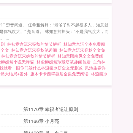
？” 楚音问道。 任希雅解释：“老爷子对不起很多人，知意就
是你气度大。” 楚音道。 林知意摇摇头：“不是我气度大，而
...
短剧
林知意宫沉宋宛秋的情节解析
林知意宫沉全本免费阅
阁全文
林知意宫沉宋宛秋笔趣阁
林知意宫沉宋宛秋全文免
读
林知意宫沉宋婉秋的情节解析
林知意顾南风全文免费阅
尘柳嫣然小说无弹窗
林尘柳嫣然玲珑塔笔趣阁首发
主角林
我就看一眼你们躲什么林逍秦冰妍全文无删减
凤池生春许
然大结局+番外
旗木卡卡西翠微居全集免费阅读
林逍秦冰
第1170章 幸福者退让原则
第1166章 小月亮
第1162章 另一个自己