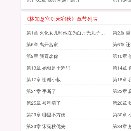
《林知意宫沉宋宛秋》章节列表
第1章 火化女儿时他在为白月光儿子庆
第2章 
生
第5章 离开宫家
第6章 
第9章 我喜欢你
第10章
第13章 她就是个筹码
第14章
第17章 谢谢小叔
第18章
第21章 手断了
第22章
第25章 被狗啃了
第26章
第29章 哪里不方便
第30章
第33章 宋宛秋优先
第34章