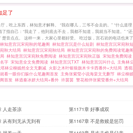
知足了
餐厅，吃上东西，林知意才解释。 “我在哪儿，三爷不会去的。” “什么道理
了指自己：“我走了，他到底去不去，我都不知道，我就当不知道。” “还
楚音点点。 这样一来，大家心里都好受。 吃过饭，宫石岩的电话也来了。 
林知意宫沉宋宛秋的笔趣阁
林知意宫沉是什么短剧
林知意宫沉宋宛秋
宋宛秋大结局
林知意宫沉宋宛秋结局
林知意宫沉宋宛秋的免费阅读笔趣
结局
林知意宫沉宋宛秋免费阅读
林知意宫沉宋宛秋正版
宋知意免费阅
么名字
宋知意全文免费阅读
林知意宫沉TXT
林知意宫沉叫什么
主角林
珑塔林尘柳嫣然全文无删减
火影之木叶银狼旗木卡卡西番外+大结局
透视
就看一眼你们躲什么笔趣阁首发
主角张紫莹小说海棠文无删节
林尘柳嫣
阁首发
林逍秦冰妍大结局+番外
许茵茵
警花相伴张紫莹番外+大结局
章 人走茶凉
第1171章 好事成双
8章 从有到无从无到有
第1167章 不是救赎是惩罚
章 就差一天
第1163章 是丈夫也是父亲