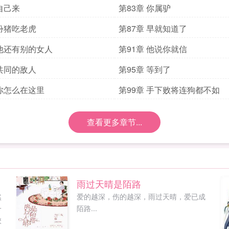
 自己来
第83章 你属驴
 扮猪吃老虎
第87章 早就知道了
 他还有别的女人
第91章 他说你就信
 共同的敌人
第95章 等到了
 你怎么在这里
第99章 手下败将连狗都不如
查看更多章节...
雨过天晴是陌路
然
爱的越深，伤的越深，雨过天晴，爱已成
一
陌路...
校