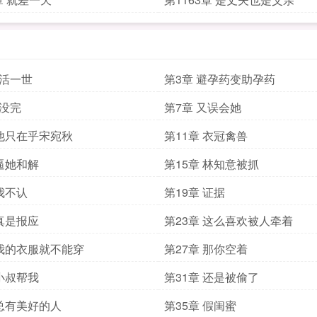
重活一世
第3章 避孕药变助孕药
还没完
第7章 又误会她
 他只在乎宋宛秋
第11章 衣冠禽兽
 逼她和解
第15章 林知意被抓
 我不认
第19章 证据
 真是报应
第23章 这么喜欢被人牵着
 我的衣服就不能穿
第27章 那你空着
 小叔帮我
第31章 还是被偷了
 总有美好的人
第35章 假闺蜜