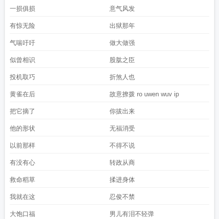
一损俱损
意气风发
有惊无险
出狱那年
气喘吁吁
做大做强
似曾相识
股肱之臣
投机取巧
折煞人也
黄雀在后
故意撩拨 ro uwen wuv ip
把它摘了
你拔出来
他的形状
无福消受
以前那样
不得不说
有没有心
转政从商
救命稻草
揉进身体
我就在这
忍俊不禁
大饱口福
男儿有泪不轻弹