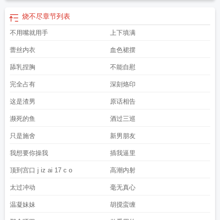
烧不尽
章节列表
不用嘴就用手
上下填满
蕾丝内衣
血色裙摆
舔乳捏胸
不能自慰
完全占有
深刻烙印
这是渣男
原话相告
濒死的鱼
酒过三巡
只是施舍
新男朋友
我想要你操我
插我逼里
顶到宫口 j iz ai 17 c o
高潮内射
太过冲动
毫无真心
温凝妹妹
胡搅蛮缠