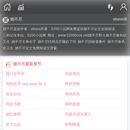
烧不尽
utopia
/著
烧不尽是由作者：utopia所著，5200小说网免费提供烧不尽全文在线阅读。
三秒记住本站：5200小说网 网址：www.5200book.net
烧不尽野火烧不尽春风吹
又生
烧不尽主角名字
烧不尽结局北芥腿好了吗
烧不尽回南雀番外
烧不尽春风
吹又生
烧不尽全文免费阅读无弹窗
烧不尽
最新章节
我只在乎你
前徒倒戈
你的名字 sey azou 8c o
绝对控制
别太自信
等你回头
何必当初
错的是我
就结束吧
同是天涯沦落人
全力以赴
彰明昭著