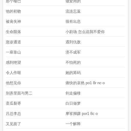
那个哑巴
做爱用的
他的初吻
流连忘返
被肏失神
很有出息
生命陨落
小剧场 怎么说我不爱你
急诊通道
遇到仇敌
一座靠山
溃不成军
感到绝望
不怕死的
令人作呕
她的筹码
他想见你
痛快的哀艳 po1 8r nc o
别弄里面与男二
剑走偏锋
歪瓜裂枣
白日做梦
吕总李总
摩挲脚踝 por1 8c o
又见面了
一个解释