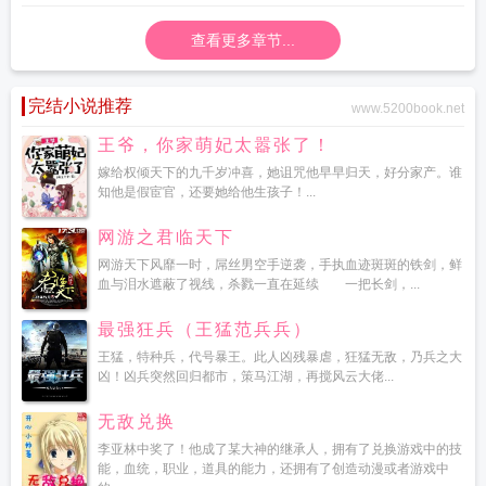
查看更多章节...
完结小说推荐
www.5200book.net
王爷，你家萌妃太嚣张了！
嫁给权倾天下的九千岁冲喜，她诅咒他早早归天，好分家产。谁
知他是假宦官，还要她给他生孩子！...
网游之君临天下
网游天下风靡一时，屌丝男空手逆袭，手执血迹斑斑的铁剑，鲜
血与泪水遮蔽了视线，杀戮一直在延续 一把长剑，...
最强狂兵（王猛范兵兵）
王猛，特种兵，代号暴王。此人凶残暴虐，狂猛无敌，乃兵之大
凶！凶兵突然回归都市，策马江湖，再搅风云大佬...
无敌兑换
李亚林中奖了！他成了某大神的继承人，拥有了兑换游戏中的技
能，血统，职业，道具的能力，还拥有了创造动漫或者游戏中