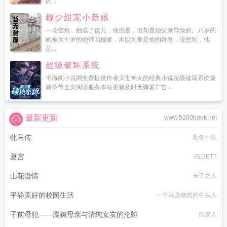
的...
穆少甜宠小新娘
一场空难，她成了孤儿，他也是，但却是她父亲导致的。八岁的
她被大十岁的他带回穆家，本以为那是他的善意，没想到，他
是...
超级破坏系统
书海阁小说网免费提供作者灭世神火的经典小说超级破坏系统最
新章节全文阅读服务本站更新及时无弹窗广告...
最新更新
www.5200book.net
牝马传
勤务小兵
夏宫
VEDETT
山花漫情
未了之人
平静美好的校园生活
一个兴趣使然的牛头人
子前母犯——温婉母亲与清纯女友的沦陷
织梦人