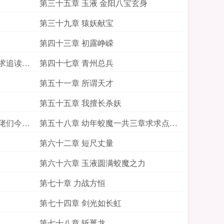
第三十五章 玉液 金阳八宝玄身
第三十九章 猿妖献宝
第四十三章 初露峥嵘
求追读求
第四十七章 青州总兵
第五十一章 所谓天才
第五十五章 我擅长杀妖
佬们今天
第五十八章 幼年蛟魔一共三章求求点到
最后
第六十二章 短尺丈量
第六十六章 玉液圆满蛟魔之力
第七十章 力战方恒
第七十四章 剑光如长虹
第七十八章 斩鼍龙