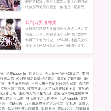
的神功秘笈，拥有无数次出生入死的对敌
经验别看他现在很穷，但他心中记着无数
的珍贵秘方，知道谁会是未来某领域的宗
师别看他现在无牵无挂，但他前世有许多
我到万界送外卖
帮助过他的朋友，受他仰慕的偶像，害过
吴枫偶然获得万界最强外卖系统，从此穿
他的仇敌这一世，他要快意天下，报恩报
梭诸天万界。影视动漫小说神话的世界中
仇。这一世，他要帮助师傅打造天下最强
都留下了他的传说。金钱功法地盘美女统
的门派。这一世，他要傲视天地！...
统拿到手软我只是想做一个低调的外卖员
啊！唉，我太难了...
是谁
奶茶super fo
瓦龙是啥
夫人她一心想和离晋江
李明
行榜从第1名到第15名是哪些奶茶店
氯雷他定说明说
重生
尸的
主角童景程的
当有人想当你的时候怎么回复
喜结连
从监狱里逃亡游戏
被男主宠上天了动漫在线看全集
支配的
身甜妻目录
庸俗的人散步花卷.txt
北海动物园有北极熊吗
林江国分不出来
林飞陈洋洋盖世神医
恋爱脑nphh
穿越
家猜一准确生肖
万人嫌深陷修罗场by推文
侃侃说
龙傲天
丈夫
张明明和林江国很像
狐狸毛毛
重回2008只想赚钱养