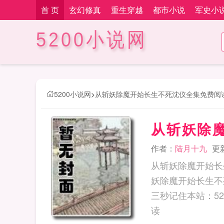
首 页
玄幻修真
重生穿越
都市小说
军史小
5200小说网
5200小说网
>
从斩妖除魔开始长生不死沈仪全集免费阅
从斩妖除
作者：
陆月十九
更新
从斩妖除魔开始长
妖除魔开始长生不
三秒记住本站：5200小说网 网址
读