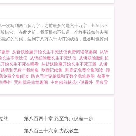
第一次写到两百多万字，之前最多的是六十万字，甚至比不
珍惜它。 在此之前，我压根都不知道一个故事该如何去完
书最好的时候，达到了八万六千均订的成绩，低谷时也掉到
节更新
从斩妖除魔开始长生不死沈仪免费阅读笔趣阁
从斩
始长生不老沈亿
从斩妖除魔长生不死沈仪
从斩妖除魔到长
魔开始长生不死在哪看
从斩妖除魔开始长生不死正版
从斩
穿越我和无数个我续集
割鹿记续集
割鹿记免费全集阅读
顾
我免费全集阅读
路克同时穿越我和无数个我笔趣阁
都重生
说番外
贾桂我是仙笔趣阁
主角佛前献花小说番外
吴痕异
始终
第八百四十章 路至终点仅差一步
第八百三十六章 力战教主