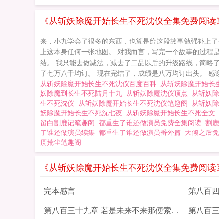
《从斩妖除魔开始长生不死沈仪全集免费阅读
来，小九学会了很多的东西，也算是给这段故事勉强补上了
上这本身任何一张地图。 对我而言，写完一个故事的过程
结。 我只能去做减法，减去了二品以后的升级路线，简略
了七万八千均订。 现在完结了，成绩是八万均订出头。 感谢
从斩妖除魔开始长生不死沈仪百度百科
从斩妖除魔开始长
妖除魔到长生不死陆月十九
从斩妖除魔沈仪顶点
从斩妖
生不死沈仪
从斩妖除魔开始长生不死沈仪笔趣阁
从斩妖
妖除魔开始长生不死沈七夜
从斩妖除魔开始长生不死全文
留白割鹿记笔趣阁
都重生了谁还做演员免费全集阅读
割鹿
了谁还做演员续集
都重生了谁还做演员番外篇
天倾之后免
度荒尘笔趣阁
《从斩妖除魔开始长生不死沈仪全集免费阅读
完本感言
第八百四
第八百三十九章 若是未来不来那便索性
第八百三