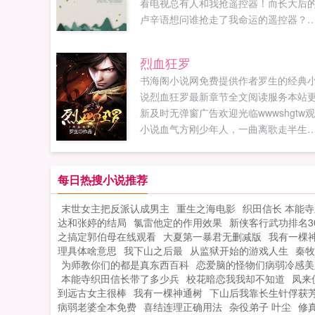
看电视总有人和我抢遥控器！而长大后
卢辛语想问谁抢走了我命运的遥控器？
为她发现，这世上凡事皆可改变，唯独
身。而她无法摆脱的超生，不单单是一
烈血狂罗
标签，更影响了她人生的选择。当青梅
书海阁小说网免费提供作者罗生的经典
马的青年向她表白，她回答对不起，我
说烈血狂罗最新章节全文阅读服务本站
想再在一个超生的家庭里生活。当丈夫
新及时无弹窗广告欢迎光临wwwshgtw
二胎开放时与她讨论，她犹疑，我们可
小说血气方刚少年人，一曲离歌走半生
一个孩子都不生吗？当朋友约她出游放
忽见战场千万魂，不悔当年强者尊。天
松，她婉拒，我还要考证。厌恶大家庭
如鹿在谁手，命元大陆谁绸缪。度尽劫
境恐孩工作狂时刻不敢停下脚步这究竟
兄弟在，相逢一笑泯恩仇。烈皇刀，修
每日热搜小说推荐
挣脱命运束缚的抗争，还是原生家庭根
耀，千古狂怒藏于鞘！红龙血，魅妖月
蒂固的影响？而当她幡然醒悟，遥控器
末世女主把反派认成男主
重生之海电影
织田信长 本能
万里长歌化魔决！...
直在她手里，只是她自己不愿换台时，
达和张婷的结局
氯雷他定的作用效果
新侠客行武功排名3
能否打破心理藩篱，重获幸福？...
之搞定郭伯母在线观看
大夏第一暴君无删减版
我有一棵
理具体啥意思
我下山之后最
从监狱开始的游戏人生
秦牧
为师教你们的都是真东西百科
恋爱脑的怪物们病弱冷感美
本能寺织田信长带了多少兵
校花暗恋我我却不知道
凤来
到远古女主很棒
我有一棵神通树
下山后我靠长生针俘获
病弱老婆全本免费
喜结连理正确用法
杂役弟子 叶尘
修