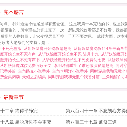
》完本感言
句点。 我知道这个结尾显得有些仓促。 这是我第一本完结的书，也是我
是很陌生的，所幸现在总算走完了一次，所以无论好看还是不好看，我都很
了后期的人物数量，让它变得尽量可控，千万不要烂尾。 成绩方面，这本
读者大老爷们的支持，是...
生不死完整版
从斩妖除魔开始沈仪笔趣阁
从斩妖除魔沈仪114章最新章
除魔开始长生不死有声
从斩妖除魔开始长生不死 陆月十九
从斩妖除魔开
除魔开始长生不死有声书
从斩妖除魔开始长生不死免费沈七夜
从斩妖除
从斩妖除魔沈仪免费阅读全文
李明洋都重生了谁还做演员笔趣阁
同时
记番外篇
主角路克小说番外
主角李明洋小说番外
同时穿越我和无数个
费全集阅读
天倾之后续集
同时穿越我和无数个我番外篇
主角顾留白小
》最新章节
十二章 终得平静完
第八百四十一章 不忘初心方得
十八章 超脱所见不会更变
第八百三十七章 兼修三道