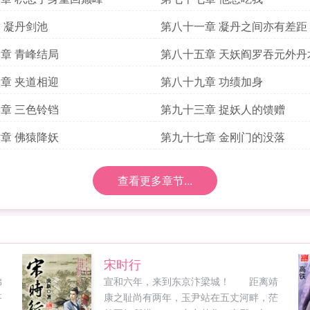
 凝丹剑池
第八十一章 凝丹之间亦有差距
章 青峰结局
第八十五章 天妖阎罗吞元外丹
章 夹道相迎
第八十九章 功绩加身
章 三色铃铛
第九十三章 捉妖人的馈赠
章 佛猿降妖
第九十七章 金刚门的没落
查看更多章节...
宋时行
弟
宣和六年，来到东京汴梁城！ 距离靖
答
康之耻尚有两年，玉尹站在五丈河畔，茫