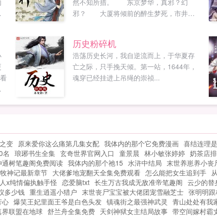
的
然不知所措。 东京梦华，真邪？幻
因
邪？ 大厦将倾前的醉生梦死，市井之
出
中繁花似锦…...
个
历史粉碎机
竹
小
浩荡历史长河，我自逆流而上，于华夏存
不
更
亡之际，只手挽天倾。第一站，1644年，
在
观看
魂穿已经挂进上吊绳的崇祯...
以
。
下
环
波
是
罗
深
，
一
寺之变
原来爱你这么痛第几集女配
我体内的那个它免费漫画
喜结连理
她
0名
琅琊书生全集
玄奇世界官网入口
童景晨
林小敏张婷婷
奶茶店排
神通树笔趣阁免费阅读
我体内的那个祂15
水浒中结局
末世养崽养小丧
牧神记最新章节
大佬爹地宠翻天全集免费观看
怎么能把女生追到手
人x纯情偏执触手怪
恋爱脑txt
长生万古我成无敌准帝笔趣阁
云少的替
仪多少钱
重生逍遥小猎户
末世丧尸宝宝被大佬团宠雪融芝士
张明明跟
芳心
爆笑王妃里面王爷是白色头发
镇魂街之最强神武灵
青山处处有我
真界联盟在地球
舒兰舟全集免费
天剑神狱女主结局故事
带空间嫁村霸