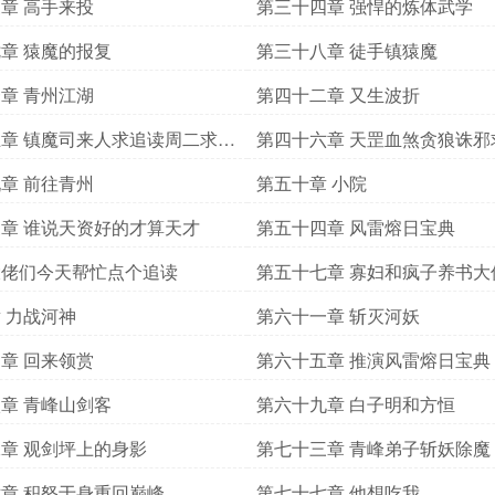
章 高手来投
第三十四章 强悍的炼体武学
章 猿魔的报复
第三十八章 徒手镇猿魔
章 青州江湖
第四十二章 又生波折
章 镇魔司来人求追读周二求追
第四十六章 天罡血煞贪狼诛邪
追读
章 前往青州
第五十章 小院
章 谁说天资好的才算天才
第五十四章 风雷熔日宝典
大佬们今天帮忙点个追读
第五十七章 寡妇和疯子养书大
帮忙点点追读
 力战河神
第六十一章 斩灭河妖
章 回来领赏
第六十五章 推演风雷熔日宝典
章 青峰山剑客
第六十九章 白子明和方恒
章 观剑坪上的身影
第七十三章 青峰弟子斩妖除魔
章 积怒于身重回巅峰
第七十七章 他想吃我