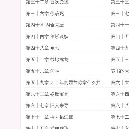
第三十二章 首次受挫
第三十三
第三十六章 你该死
第三十七
第四十章 四合真罡
第四十一
第四十四章 剑斩狐妖
第四十五
读
第四十八章 乡愁
第四十九
第五十二章 截脉擒龙
第五十三
第五十六章 河神
养书的
第五十九章 四十年的罡气你拿什么挡感
第六十章
谢感谢
第六十三章 妖魔宝晶
第六十四
第六十七章 旧人来寻
第六十八
第七十一章 再去临江郡
第七十二
第七十五章 插翅难飞
第七十六