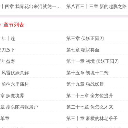
十四章 我青花出来混就凭一样
第八百三十三章 新的超脱之路
》章节列表
十年十连
第三章 伏妖正阳刀
把刀放下
第七章 猿祸将至
延年益寿
第十一章 初境 伏妖正阳刀
 风雷伏妖真解
第十五章 初境十二窍
 前往六里庙村
第十九章 独战妖群
章 妖魔境界
第二十三章 全方位提升
章 瘦头陀与张屠户
第二十七章 你怎么才来
改单章
第三十章 豪横的林老爷子