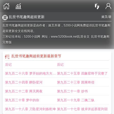
乱世书笔趣阁超前更新
姬叉
/著
乱世书笔趣阁超前更新是由作者：姬叉所著，5200小说网免费提供乱世书笔趣阁
超前更新全文在线阅读。
三秒记住本站：5200小说网 网址：www.5200book.net
乱世全文
乱世书笔趣阁
完整版
乱世书笔趣阁超前更新
最新章节
后记
后记
第九百二十六章 梦开始的地方大结
第九百二十五章 四象窑终于完整了
局
第九百二十四章 醉卧星河
第九百二十三章 因果终偿
第九百二十二章 两天两夜
第九百二十一章 抄书
第九百二十章 梦中的你
第九百一十九章 二擒二纵
第九百一十八章 刀坠星河剑炼乾坤
第九百一十七章 彼岸并起群星列宿