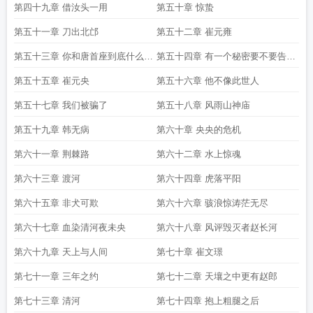
第四十九章 借汝头一用
第五十章 惊蛰
第五十一章 刀出北邙
第五十二章 崔元雍
第五十三章 你和唐首座到底什么关
第五十四章 有一个秘密要不要告诉
系
你
第五十五章 崔元央
第五十六章 他不像此世人
第五十七章 我们被骗了
第五十八章 风雨山神庙
第五十九章 韩无病
第六十章 央央的危机
第六十一章 荆棘路
第六十二章 水上惊魂
第六十三章 渡河
第六十四章 虎落平阳
第六十五章 非犬可欺
第六十六章 骇浪惊涛茫无尽
第六十七章 血染清河夜未央
第六十八章 风评毁灭者赵长河
第六十九章 天上与人间
第七十章 崔文璟
第七十一章 三年之约
第七十二章 天壤之中更有赵郎
第七十三章 清河
第七十四章 抱上粗腿之后