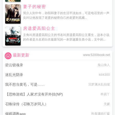
妻子的秘密
简介人到中年，孙阳和妻子的生活平淡如水，可是电话里的一声
尖叫让他发现了老婆的秘密自己的老婆到底藏...
房遗爱高阳公主
主角叫房遗爱高阳公主的书名叫房遗爱高阳公主重生，这本小说
的作者是大名府白衣最新写的一本穿越重生类小说，文中的...
最新更新
www.5200book.net
碧云锁魂录
鬼山渔人
迷乱光阴录
kill4300
我不想当黄毛，可是……
汨罗渊水乱拍坡
【恐怖游戏】人家才没有开外挂(NP)
梓易丫
召唤绿传（召唤万岁同人）
无媛
催眠调教app
昨夜骤雨打窗