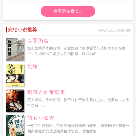
查看更多章节...
完结小说推荐
www.5200book.net
以罪为名
城市繁荣浮华的背后，究竟隐藏了多少罪恶？恐怖离奇的命案
中，又揭露出了多少人性的阴暗。以罪为名...
仇嫁
...
都市之仙帝归来
家人遇难，千年轮回，挡不住仙帝重生复仇之心，他要前世人个
个偿命！...
萌女小农秀
一穷二白没有田，带着空间好挣钱肤白貌美，细腰长腿的胡蔓一
朝穿越竟然变成丑陋呆傻小农女。替姐嫁给...