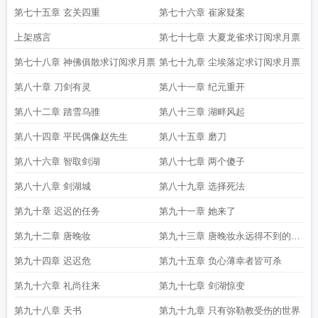
第七十五章 玄关四重
第七十六章 崔家疑案
上架感言
第七十七章 大夏龙雀求订阅求月票
第七十八章 神佛俱散求订阅求月票
第七十九章 尘埃落定求订阅求月票
第八十章 刀剑有灵
第八十一章 纪元重开
第八十二章 踏雪乌骓
第八十三章 湖畔风起
第八十四章 平民偶像赵先生
第八十五章 磨刀
第八十六章 智取剑湖
第八十七章 两个傻子
第八十八章 剑湖城
第八十九章 选择死法
第九十章 迟迟的任务
第九十一章 她来了
第九十二章 唐晚妆
第九十三章 唐晚妆永远得不到的男
人
第九十四章 迟迟危
第九十五章 负心薄幸者皆可杀
第九十六章 礼尚往来
第九十七章 剑湖惊变
第九十八章 天书
第九十九章 只有弥勒教受伤的世界