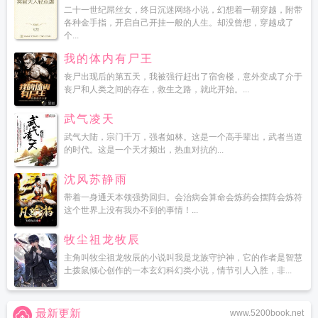
二十一世纪屌丝女，终日沉迷网络小说，幻想着一朝穿越，附带
各种金手指，开启自己开挂一般的人生。却没曾想，穿越成了
个...
我的体内有尸王
丧尸出现后的第五天，我被强行赶出了宿舍楼，意外变成了介于
丧尸和人类之间的存在，救生之路，就此开始。...
武气凌天
武气大陆，宗门千万，强者如林。这是一个高手辈出，武者当道
的时代。这是一个天才频出，热血对抗的...
沈风苏静雨
带着一身通天本领强势回归。会治病会算命会炼药会摆阵会炼符
这个世界上没有我办不到的事情！...
牧尘祖龙牧辰
主角叫牧尘祖龙牧辰的小说叫我是龙族守护神，它的作者是智慧
土拨鼠倾心创作的一本玄幻科幻类小说，情节引人入胜，非...
最新更新
www.5200book.net