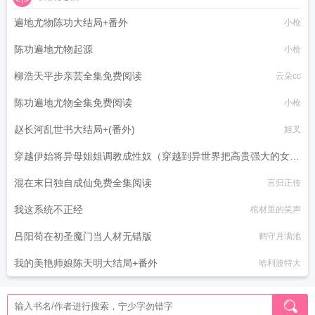
遍地尤物陈功大结局+番外
小枪
陈功遍地尤物起源
小枪
柳浩天平步亲芸全集免费阅读
云朵cc
陈功遍地尤物全集免费阅读
小枪
赵长河乱世书大结局+(番外)
姬叉
穿越伊始将异母姐姐调教成性奴（穿越到异世界把高贵强大的女性
征服至胯下）
混在末日独自成仙免费全集阅读
言归正传
dark
我这系统不正经
棺材里的笑声
吕阳苟在初圣魔门当人材无错版
鹤守月满池
我的美艳师娘陈天明大结局+番外
哈利波特大