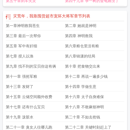
第五十章刹车失灵
第四十九章 季一树的金龟婿没了
灾荒年，我靠囤货超市宠坏大将军
章节列表
第一章神明救我苍生
第二章 她就是神明
第三章 最后一次帮你
第四章 神明救我
第五章 军中有奸细
第六章粮仓里没有粮
第七章 授人以渔
第八章锦潇的结局
第九章 找不到的宝贝你这有俩
第十章 把食物交出来
第十一章 强抢军粮
第十二章 再说一遍多少钱
第十三章 发财了
第十四章 学做生意
第十五章 云储空间额外收费
第十六章 太子自身难保
第十七章 还有什么宝贝
第十八章 不敢麻烦神明
第十九章 泼脏水
第二十章 不如去抢钱
第二十一章 臭女人往哪儿跑
第二十二章 关键时刻赶上了