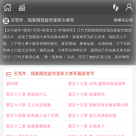
灾荒年，我靠囤货超市宠坏大将军
柑橘乌云
/著
【古今超市+囤货+灾荒+机智女主+护国将军】江竹月阴差阳错发现自家超市能连
通古今，还成了西陵国大将军的救命稻草！英俊将军为奸人所害，朝廷弃之不
顾，三千将士勇斗敌军却牺牲惨烈。敌军围城，粮食短缺，水源枯竭，万千百姓
和将士只能活活等死！濒死边缘，大将军向神明乞求，愿用自己性命换无辜百姓
存活！江竹月看得心痛，“救！我来救！”从此，开启了她的狂宠之路…面对继母刁
难，继妹暗算，江竹月险中圈套。大将军及时赶到，宽厚臂膀将她拥入怀中，“有
我在，谁都休想动你一根汗毛！”
灾荒年我靠囤货超市宠坏大将军
女主叫江竹月
灾荒年，我靠囤货超市宠坏大将军
最新章节
第59章
第五十九章 结局 愿世间再无战争
第五十八章 真相是什么
第五十七章 锦潇受伤
第五十六章 王上杀定锦潇
第五十五章 宋献音母女被保释出狱
第五十四章 刹车被人动了手脚
第五十三章 昔日兄弟变刺客
第五十二章 锦潇遭遇暗杀
第五十一章 生死未卜