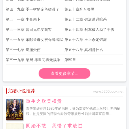
第四十九章 季一树的金龟婿没了
第五十章刹车失灵
第五十一章 生死未卜
第五十二章 锦潇遭遇暗杀
第五十三章 昔日兄弟变刺客
第五十四章 刹车被人动了手脚
第五十五章 宋献音母女被保释出狱
第五十六章 王上杀定锦潇
第五十七章 锦潇受伤
第五十八章 真相是什么
第五十九章 结局 愿世间再无战争
第59章
查看更多章节...
完结小说推荐
www.5200book.net
重生之欧美权贵
青帮枭雄穿越1985年的法国，身为贵族的他踏上玩转世界的征
程。他是英国的怀特公爵波旁家族族长前法国皇室后裔...
阴婚不散：我错了求放过