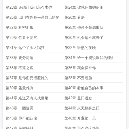
第23章 还想让我们怎么求你
第24章 你就任由她胡闹
第25章 出门在外身份是自己给的
第26章 看房
第27章 机密汇报
第28章 他是不是怨恨我
第29章 你要不要买
第30章 机会这不就来了
第31章 这个丫头太猖狂
第32章 难熬的夜晚
第33章 要分房睡
第34章 给一个能说服我的理由
第35章 不速之客
第36章 我会保护你
第37章 是你们要招惹她的
第38章 不要逼脸
第39章 圣意难测
第40章 看他自己的本事
第41章 难道又有人找麻烦
第42章 登门道歉
第43章 一团迷雾
第44章 永无翻身之日
第45章 你不能认输
第46章 开业第一天
第47章 亲密接触
第48章 怎么这么热闹