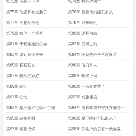
第73章 考验一下他
第74章 担心你稀罕
第75章 他还算有点脑子
第76章 看看他们能忍多久
第77章 不想配合他
第78章 迎来转机
第79章 给他一个惊喜
第80章 冰释前嫌
第81章 千载难逢的机会
第82章 变得主动
第83章 躺到我怀里来
第84章 怀疑的种子再次发芽
第85章 强强联合
第86章 借刀杀人
第87章 特殊的癖好
第88章 险些上当
第89章 转行
第90章 一宗死案罢了
第91章 心动
第92章 兴趣相投
第93章 是不是谁也动不了她
第94章 所有希望都寄托在他身上
第95章 站稳脚跟
第96章 腿已经好可以乱来了
第97章 破茧成蝶
第98章 你输掉的总有一天会赢回