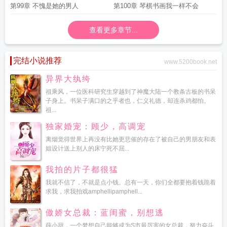
来
第99章 不愧是她的男人
第100章 琴棋书画我一样不会
查看更多章节...
完结小说推荐
www.5200book.net
异界大纨绔
祖乘风，一位医科研究生穿越到了神魔大陆一个教条古板的书呆
子身上。书呆子满口的之乎者也，仁义礼德，却连杀鸡都怕。
祖...
独家婚宠：顾少，高调宠
离烟觉得世界上再没有比她更悲催的存在了被自己的男朋友和表
姐设计送上别人的床宁死不屈...
我拍的片子都很猛
我就不信了，不就是点小钱。总有一天，你们全都要抱着钱跪着
求我，求我拍戏amphellipamphell...
傲娇女总裁：蓝闺蜜，别想逃
薛小甜，一个梦想自己能够成为S市最厉害的女总裁，努力奋斗