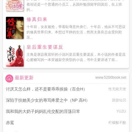
着却还是一个普通的小员工，从国外勉强留学回国后，在上班
的...
修真归来
十年前，女友被抢，带着耻辱意外身亡。十年后，他从不可思议
的修真世界归来。本想过平静的生活，然而太善良总会受到欺
压...
皇后重生要谋反
主角是唐宓夜宸轩的小说叫皇后重生要谋反，本小说的作者是流
心蜜糖写的一本穿越架空类型的小说，书中主要讲述了前...
最新更新
www.5200book.net
讨厌又怎么样，还不是要乖乖挨操（百合H）
性无能天使
深陷于扶她美少女的辱骂疼爱之中（NP 高H）
甜甜仙贝
我和我的大奶子妈妈乱伦交配的淫荡日常
YUZU
赤鸾
柠檬酸不酸