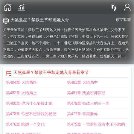
天煞孤星？禁欲王爷却宠她入骨
顾宝宝
/著
关于天煞孤星？禁欲王爷却宠她入骨：沈音笛因天煞孤星命格被亲生父母家厌
弃，饱受欺凌，变得痴傻，还被亲姐姐毁了容貌，变成天下第一丑。替嫁大楚第
一丑陋王爷当夜，她不幸殒命。二十二世纪顶级神医穿越到沈音笛身上。说她天
煞孤星，她偏要逆天改命，报仇雪恨。嫁的王爷丑陋残疾？她拥有医疗空间，把
他治好。王府家徒四壁，一穷二白？她开奶茶店，搞钱养家。曾经的天下第一
丑，摇身一变，成为大楚第一美人，吸引无数权贵青睐。镇北王楚琰将这些狂风
浪蝶横扫，露出真容
天煞孤星禁欲王爷却宠她入骨 顾宝宝
男主天煞孤星
天煞孤
天煞孤星？禁欲王爷却宠她入骨
最新章节
星决绝免费阅读
天煞孤星全集免费
天煞孤星禁欲王爷却宠她入骨
天煞孤星是王
第484章 大结局终
第483章 大结局中
星
侯爷天煞孤星
主角天煞孤星的
天煞孤星?禁欲王爷却宠她入骨 第501章
天煞
孤星免费阅读
天煞孤星gl
天煞孤星?禁欲王爷却宠她入骨
天煞孤星?禁欲王爷却
第482章 大结局上
第481章 凯旋班师回朝
宠她入骨 顾宝宝
有天煞孤星的
天煞孤星?禁欲王爷却宠她入骨番茄
第一章天煞
孤星
关于天煞孤星的
天煞王妃王爷他宠溺无度短剧
主角天煞孤星
天煞孤星禁
第480章 你为什么要放走她
第479章 摄政王的另一面
欲佛子
天煞孤星爷爷下葬
第478章 你想不想听我的秘密
第477章 等我娶你
第476章 给她一个交代
第475章 一雪前耻没有本王不敢的