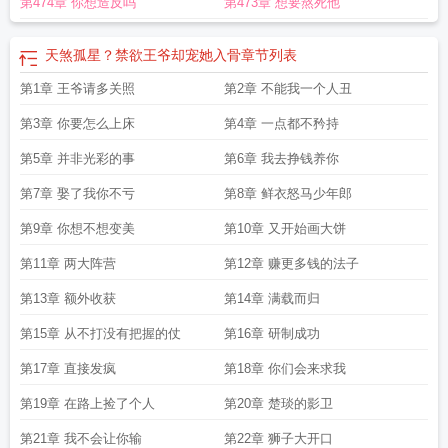
第474章 你想造反吗
第473章 想要熬死他
天煞孤星？禁欲王爷却宠她入骨
章节列表
第1章 王爷请多关照
第2章 不能我一个人丑
第3章 你要怎么上床
第4章 一点都不矜持
第5章 并非光彩的事
第6章 我去挣钱养你
第7章 娶了我你不亏
第8章 鲜衣怒马少年郎
第9章 你想不想变美
第10章 又开始画大饼
第11章 两大阵营
第12章 赚更多钱的法子
第13章 额外收获
第14章 满载而归
第15章 从不打没有把握的仗
第16章 研制成功
第17章 直接发疯
第18章 你们会来求我
第19章 在路上捡了个人
第20章 楚琰的影卫
第21章 我不会让你输
第22章 狮子大开口