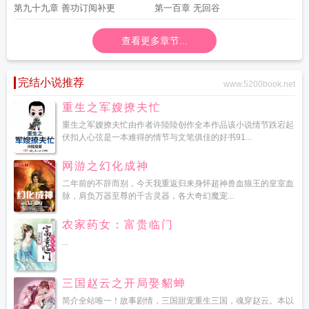
第九十九章 善功订阅补更
第一百章 无回谷
查看更多章节...
完结小说推荐
www.5200book.net
重生之军嫂撩夫忙
重生之军嫂撩夫忙由作者许陸陸创作全本作品该小说情节跌宕起
伏扣人心弦是一本难得的情节与文笔俱佳的好书91...
网游之幻化成神
二年前的不辞而别，今天我重返归来身怀超神兽血狼王的皇室血
脉，肩负万器至尊的千古灵器，各大奇幻魔宠...
农家药女：富贵临门
...
三国赵云之开局娶貂蝉
简介全站唯一！故事剧情，三国甜宠重生三国，魂穿赵云。本以