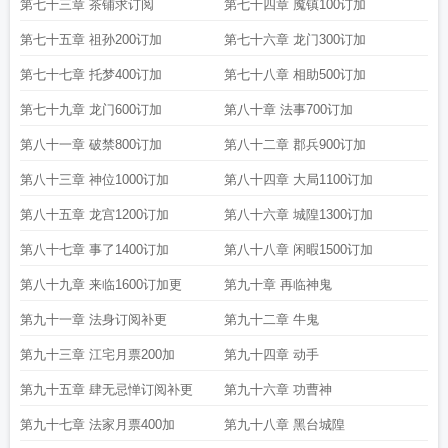
第七十三章 茶铺求订阅
第七十四章 魇镇100订加
第七十五章 祖孙200订加
第七十六章 龙门300订加
第七十七章 托梦400订加
第七十八章 相助500订加
第七十九章 龙门600订加
第八十章 法事700订加
第八十一章 破禁800订加
第八十二章 郡兵900订加
第八十三章 神位1000订加
第八十四章 大局1100订加
第八十五章 龙宫1200订加
第八十六章 城隍1300订加
第八十七章 事了1400订加
第八十八章 闲暇1500订加
第八十九章 来临1600订加更
第九十章 再临神鬼
第九十一章 法身订阅补更
第九十二章 牛鬼
第九十三章 江宅月票200加
第九十四章 动手
第九十五章 肆无忌惮订阅补更
第九十六章 功曹神
第九十七章 法家月票400加
第九十八章 黑台城隍