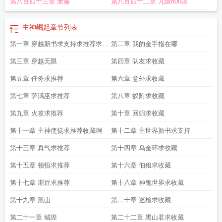
第八百四十三章 泄漏
第八百四十二章 九级800加
主神崛起
主神崛起吴晴
主神崛起txt精校版
主神崛起类似的
主神崛起女主是
谁
主神崛起漫画免费阅读下拉式
主神崛起笔趣阁无弹窗
主神崛起无错
主神崛
起吴明百度百科
主神崛起大结局女的是谁
火影忍者之主神崛起
主神崛起 漫
主神崛起
章节列表
画
主神崛起在线阅读
主神崛起txt校对
主神的崛起
主神崛起女主角有几个
主神
第一章 穿越新书求支持求推荐求收
第二章 我的金手指在哪
崛起TxT奇书网
主神崛起txt奇书网
主神崛起TXT奇书网
主神崛起 笔趣阁
主神
崛起免费
主神崛起吧
武侠之主神崛起
主神崛起漫画免费下拉式
主神崛起姐姐
藏
第三章 穿越无限
第四章 队友求收藏
结局
主神崛起文超公
主神崛起文抄公TXT
主神崛起等级境界划分
主神崛起 起
点
第五章 任务求推荐
主神崛起校对版
主神崛起80
主神崛起免费阅读
第六章 意外求收藏
无限穿越之主神崛起
主神崛
起吴明推姐在哪一章
主神崛起百科百度
主神崛起等级划分
主神崛起主角介
第七章 萨满巫求推荐
第八章 蚁附求收藏
绍
主神崛起百度百科女主
主神崛起之三人行必有魅魔献祭
主神崛起顶点
主神
崛起文抄公txt
主神崛起好看吗
主神崛起女主角
主神崛起起点
主神崛起怎么
第九章 火攻求推荐
第十章 回归求收藏
样
主神崛起笔趣阁阅读
主神崛起大结局
主神崛起5200
主神崛起有女主吗?
主
第十一章 主神使徒求推荐收藏啊
第十二章 主世界新书求支持
神崛起主角和他姐姐结局
主神崛起类似
主神崛起 棉花糖
主神崛起免费全文在
线阅读
主神崛起 精校
主神崛起最新
主神崛起有女主吗
主神崛起中吴晴结
第十三章 真气求推荐
第十四章 乌金环求收藏
局
主神崛起精校全本
主神崛起全文阅读
主神崛起女主角是谁
主神崛起txt
主神
第十五章 顿悟求推荐
第十六章 佃租求收藏
崛起笔趣趣
主神崛起吴晴推了没
主神崛起听书软件
主神崛起txt奇书
主神崛起
高仿
主神崛起全本
主神崛起txt八零
主神崛起全部人物介绍
主神崛起吴明
主神
第十七章 渐近求推荐
第十八章 神鬼世界求收藏
崛起有几个女主
主神崛起 最新章节 无弹窗
主神崛起讲的是什么
主神崛起有没
有女主
主神崛起女主有几个
主神崛起全本txt
主神崛起笔趣阁
主神崛起剧情简
第十九章 黑山
第二十章 巡检求收藏
介
我想看主神崛起
主神崛起TXT百度
主神崛起txt百度
主神崛起无弹窗
主神崛
第二十一章 城隍
第二十二章 黑山君求收藏
起百度百科
主神崛起最后的女人是谁
主神崛起 百度百科