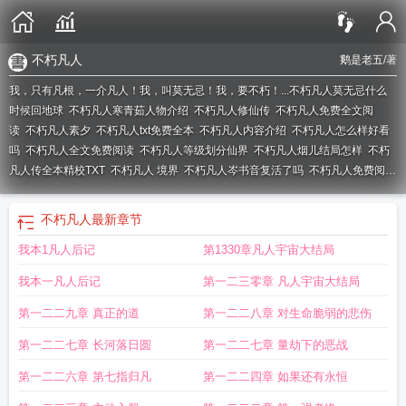
不朽凡人
鹅是老五
/著
我，只有凡根，一介凡人！我，叫莫无忌！我，要不朽！...
不朽凡人莫无忌什么
时候回地球
不朽凡人寒青茹人物介绍
不朽凡人修仙传
不朽凡人免费全文阅
读
不朽凡人素夕
不朽凡人txt免费全本
不朽凡人内容介绍
不朽凡人怎么样好看
吗
不朽凡人全文免费阅读
不朽凡人等级划分仙界
不朽凡人烟儿结局怎样
不朽
凡人传全本精校TXT
不朽凡人 境界
不朽凡人岑书音复活了吗
不朽凡人免费阅读
无弹窗
不朽凡人有几个女主
不朽凡人txt完整版
不朽凡人等级划分
不朽凡人无
弹窗免费阅读全文
不朽凡人怎么样
不朽凡人雷虹吉结局
不朽凡人百度百科
不
不朽凡人
最新章节
朽凡人铺子大师结局
不朽凡人好看不
不朽凡人等级划分大全
不朽凡人免费全本
我本1凡人后记
第1330章凡人宇宙大结局
TXT
不朽凡人免费阅读全文笔趣阁
不朽凡人鹅是老五在线听书
不朽凡人免费阅
读全文顶点
不朽凡人百度百科女主
不朽凡人动漫全集免费观看
不朽凡人笔趣阁
我本一凡人后记
第一二三零章 凡人宇宙大结局
无弹窗
不朽凡人笔趣阁无弹窗免费
不朽凡人连莺娴
不朽凡人TXT奇书网
不朽
凡人莫无忌是什么灵根
不朽凡人笔趣阁
不朽凡人主角介绍
不朽凡人完整版免费
第一二二九章 真正的道
第一二二八章 对生命脆弱的悲伤
阅读全文
不朽凡人介绍
不朽凡人人物详细介绍
不朽凡人夏若茵的结局
不朽凡
第一二二七章 长河落日圆
第一二二七章 量劫下的恶战
人决
不朽凡人无弹窗全文免费阅读
不朽凡人简介
不朽凡人听书
不朽凡人鹅是
老五TXT
不朽凡人TXT电子书
不朽凡人岑书音结局
不朽凡人侯玉乘是谁
不朽凡
第一二二六章 第七指归凡
第一二二四章 如果还有永恒
人有声免费收听
不朽凡人 鹅是老五笔趣阁
不朽凡人夏若茵结局
不朽凡人全