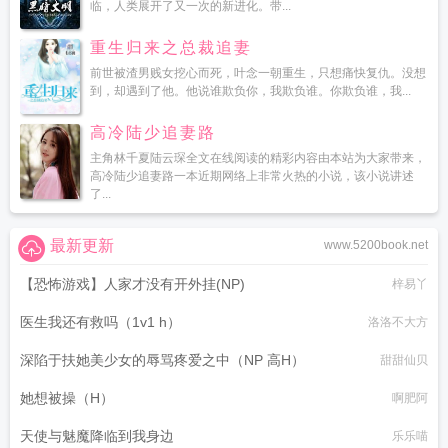
临，人类展开了又一次的新进化。带...
重生归来之总裁追妻
前世被渣男贱女挖心而死，叶念一朝重生，只想痛快复仇。没想
到，却遇到了他。他说谁欺负你，我欺负谁。你欺负谁，我...
高冷陆少追妻路
主角林千夏陆云琛全文在线阅读的精彩内容由本站为大家带来，
高冷陆少追妻路一本近期网络上非常火热的小说，该小说讲述
了...
最新更新
www.5200book.net
【恐怖游戏】人家才没有开外挂(NP)
梓易丫
医生我还有救吗（1v1 h）
洛洛不大方
深陷于扶她美少女的辱骂疼爱之中（NP 高H）
甜甜仙贝
她想被操（H）
啊肥阿
天使与魅魔降临到我身边
乐乐喵