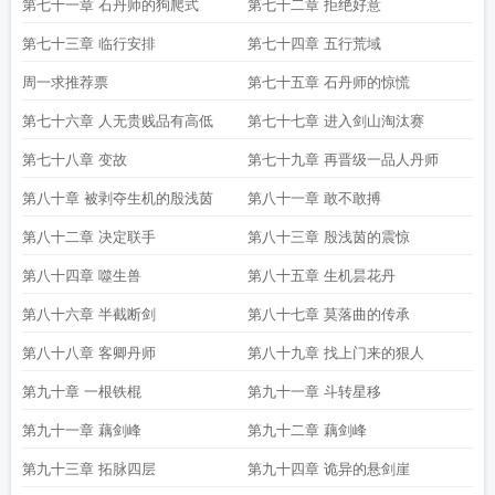
第七十一章 石丹师的狗爬式
第七十二章 拒绝好意
第七十三章 临行安排
第七十四章 五行荒域
周一求推荐票
第七十五章 石丹师的惊慌
第七十六章 人无贵贱品有高低
第七十七章 进入剑山淘汰赛
第七十八章 变故
第七十九章 再晋级一品人丹师
第八十章 被剥夺生机的殷浅茵
第八十一章 敢不敢搏
第八十二章 决定联手
第八十三章 殷浅茵的震惊
第八十四章 噬生兽
第八十五章 生机昙花丹
第八十六章 半截断剑
第八十七章 莫落曲的传承
第八十八章 客卿丹师
第八十九章 找上门来的狠人
第九十章 一根铁棍
第九十一章 斗转星移
第九十一章 藕剑峰
第九十二章 藕剑峰
第九十三章 拓脉四层
第九十四章 诡异的悬剑崖