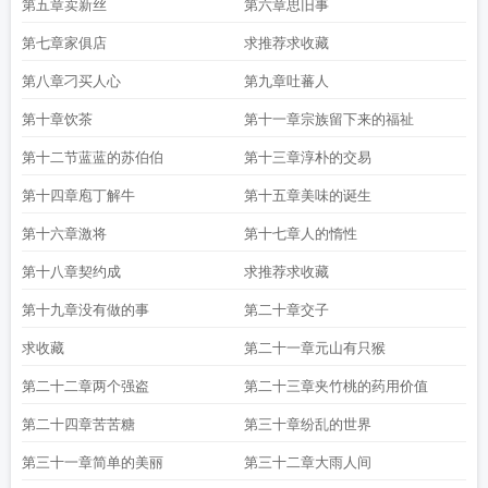
第五章卖新丝
第六章思旧事
第七章家俱店
求推荐求收藏
第八章刁买人心
第九章吐蕃人
第十章饮茶
第十一章宗族留下来的福祉
第十二节蓝蓝的苏伯伯
第十三章淳朴的交易
第十四章庖丁解牛
第十五章美味的诞生
第十六章激将
第十七章人的惰性
第十八章契约成
求推荐求收藏
第十九章没有做的事
第二十章交子
求收藏
第二十一章元山有只猴
第二十二章两个强盗
第二十三章夹竹桃的药用价值
第二十四章苦苦糖
第三十章纷乱的世界
第三十一章简单的美丽
第三十二章大雨人间