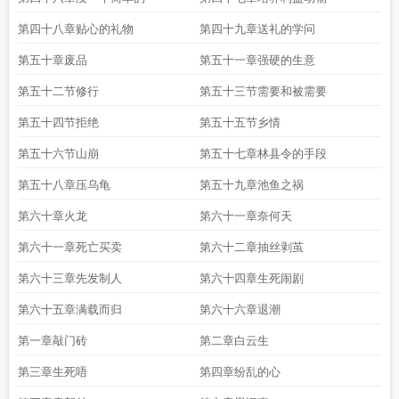
第四十八章贴心的礼物
第四十九章送礼的学问
第五十章废品
第五十一章强硬的生意
第五十二节修行
第五十三节需要和被需要
第五十四节拒绝
第五十五节乡情
第五十六节山崩
第五十七章林县令的手段
第五十八章压乌龟
第五十九章池鱼之祸
第六十章火龙
第六十一章奈何天
第六十一章死亡买卖
第六十二章抽丝剥茧
第六十三章先发制人
第六十四章生死闹剧
第六十五章满载而归
第六十六章退潮
第一章敲门砖
第二章白云生
第三章生死唔
第四章纷乱的心