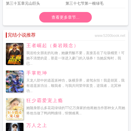
第三十五章元山巨头
第三十七节第一根绿毛
查看更多章节...
完结小说推荐
www.5200book.net
王者崛起（秦岩顾念）
我送给女朋友的礼物，她嫌穷酸不要，直接丢在了垃圾桶里！可
她不清楚的是，那是一张进入豪门的入场券！当她反悔时，我
已...
手掌乾坤
天龙八部中的逍遥派神功，纵横异界，凌驾永恒！我是胡莫，我
有逍遥派功法，顺我者，与我共同荣华富贵，逆我者，北冥神
功...
狂少霸爱宠上瘾
她随身那么多花花绿绿的TT亿万身家的他将她当作那种女人而她
将他当做了鸭鸡鸭缠绵，悱恻难离...
万人之上