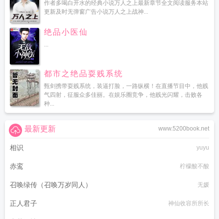
作者多喝白开水的经典小说万人之上最新章节全文阅读服务本站
更新及时无弹窗广告小说万人之上战神...
绝品小医仙
...
都市之绝品耍贱系统
甄剑携带耍贱系统，装逼打脸，一路纵横！在直播节目中，他贱
气四射，征服众多佳丽。在娱乐圈竞争，他贱光闪耀，击败各
种...
最新更新
www.5200book.net
相识
yuyu
赤鸾
柠檬酸不酸
召唤绿传（召唤万岁同人）
无媛
正人君子
神仙收容所所长