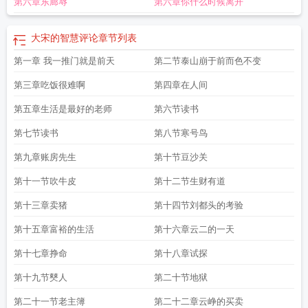
第六章东廊辱
第六章你什么时候离开
剧
大宋的智慧讲了什么
大宋的智慧精校版TXT
大宋的智慧贺坚强结局
大宋的
智慧蓝蓝的经历
大宋的智慧是什么类型的
大宋的智慧 - 百度
大宋的智慧评论
章节列表
第一章 我一推门就是前天
第二节泰山崩于前而色不变
第三章吃饭很难啊
第四章在人间
第五章生活是最好的老师
第六节读书
第七节读书
第八节寒号鸟
第九章账房先生
第十节豆沙关
第十一节吹牛皮
第十二节生财有道
第十三章卖猪
第十四节刘都头的考验
第十五章富裕的生活
第十六章云二的一天
第十七章挣命
第十八章试探
第十九节僰人
第二十节地狱
第二十一节老主簿
第二十二章云峥的买卖