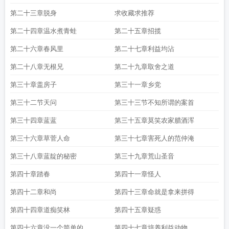
第二十三章脱身
求收藏求推荐
第二十四章温水煮青蛙
第二十五章招揽
第二十六章春风里
第二十七章利益均沾
第二十八章无根兄
第二十九章取舍之道
第三十章盖房子
第三十一章乡党
第三十二节天问
第三十三节不知所谓的案首
第三十四章蓝蓝
第三十五章莫笑农家腊酒浑
第三十六章草菅人命
第三十七章害死人的范仲淹
第三十八章蓝靛的秘密
第三十九章荒山圣音
第四十章踏春
第四十一章怪人
第四十二章和尚
第四十三章命就是拿来拼得
第四十四章道痴笑林
第四十五章疑惑
第四十六章没一个简单的
第四十七章培养利益动物