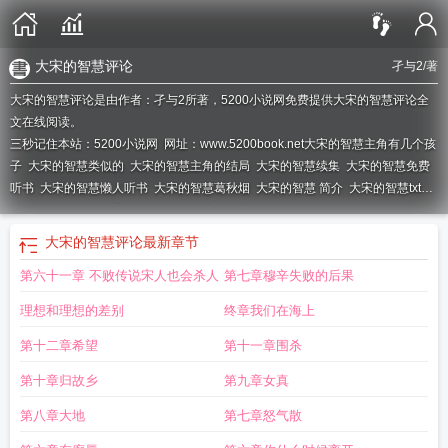
大宋的智慧评论
孑与2
/著
大宋的智慧评论是由作者：孑与2所著，5200小说网免费提供大宋的智慧评论全
文在线阅读。
三秒记住本站：5200小说网 网址：www.5200book.net
大宋的智慧主角有几个孩
子
大宋的智慧类似的
大宋的智慧主角的结局
大宋的智慧续集
大宋的智慧免费
听书
大宋的智慧懒人听书
大宋的智慧葛秋烟
大宋的智慧 简介
大宋的智慧txt精
校
大宋的智慧云二最后怎么样了
大宋的智慧故事简介
大宋的智慧顶点移动
版
大宋的智慧蓝蓝
大宋的智慧无弹窗阅读
大宋的智慧TXT免费
大宋的智慧 第
大宋的智慧评论
最新章节
826章
大宋的智慧男主几个老婆
大宋的智慧西红柿
大宋的智慧云峥结局
大宋
第六十一章 不败传说宋人也会杀人
第七章穆辛失败的后果
的智慧秦国公主是谁的女儿
大宋的智慧贺坚强最后怎样了
大宋的智慧全文免费
阅读
大宋的智慧蓝蓝结局
大宋的智慧讲的什么
大宋的智慧简介
大宋的智慧是
理想和理想的差别
终章我们在海上
谁的网络文学作品
大宋的智慧背景音乐48首
大宋的智慧各人物结局
大宋的智慧
作者
大宋的智慧TXT电子书
大宋的智慧云二的老婆
大宋的智慧 腊肉嫁给谁
第十二章希望
第十一章围杀
了
大宋的智慧有声书
大宋的智慧笔趣阁无弹窗
大宋的智慧腊肉
大宋的智慧笔
第十章归故乡
第九章女真
趣阁全文阅读
大宋的智慧主角几个老婆
大宋的智慧简述
大宋的智慧免费完整
版
大宋的智慧txt八零电子书
大宋的智慧评价
大宋的智慧女主有几个
大宋的智
第八章大地
第七章怒气散
慧TXT精校
大宋的智慧怎样
大宋的智慧评论
大宋的智慧云峥
大宋的智慧电视