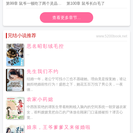
第99章 鼠爷一顿吃了两个灵晶矿
第100章 鼠爷长白毛了
脉
查看更多章节...
完结小说推荐
www.5200book.net
恶名昭彰绒毛控
...
先生我们不约
结婚一年，老公宁可找小三也不愿碰她。理由竟是报复她，谁让
她拒绝婚前性行为！盛怒之下，她花五百万找了男公关，一夜
缠...
农家小药媳
中西医双绝的谭医生带着刚刚植入脑内的空间系统一朝穿越农家
女，谁料嫂嫂竟把自己的尸体放在顾家门口逼婚被拒？谭言心
觉...
娘亲，王爷爹爹又来催婚啦