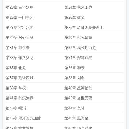
第23章 百年妖珠
第24章 我来杀你
第25章 一门手艺
第26章 做妾
第27章 浮出水面
第28章 老师叫我去巡山
第29章 居心叵测
第30章 祝兄珍重
第31章 截杀者
第32章 成长期白龙
第33章 镰爪猛龙
第34章 深潭血战
第35章 化龙
第36章 和亲
第37章 割让四城
第38章 划名
第39章 掌权
第40章 星河踏剑
第41章 剑痕为界
第42章 当世无双
第43章 喂粥
第44章 良才
第45章 黑牙沧龙血脉
第46章 黑野猪
第47章 古龙战技
第48章 混个助攻