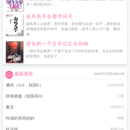
亲？请排队好吗！...
金丹高手在都市问天
修真界人心险恶，意外穿越，奈何重生后是一弃子，身世惨淡，
幸偶遇后羿射日神弓，收服九阳炉，踏平人界八方门派，重回
修...
进化的一千五百亿亿次回响
一场科学实验把一个疯子送去了150年后的未来，当从尘封的棺
材里爬出，他进化了。...
最新更新
www.5200book.net
遭殃（1v1，校园h）
popofyhrfp
静海旖旎（校园高H）
rr旖
夏宫
VEDETT
性感的美艳妈妈
柏毅
牝马传
勤务小兵