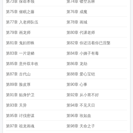
第73章 保命本领
第74章 镂空丛林
第75章 催眠之藤
第76章 成魔
第77章 入老师队伍
第78章 画城
第79章 画龙师
第80章 代课老师
第81章 鬼妇邪蛛
第82章 你还活着你已涅槃
第83章 一片逆鳞
第84章 小姨子有毒
第85章 意外双丰收
第86章 龙劫
第87章 古代山
第88章 爱心宝铠
第89章 脸皮厚
第90章 心事
第91章 贴身护卫
第92章 从小胃不好
第93章 天异
第94章 不见天日
第95章 讨伐密谋
第96章 玫如血
第97章 祖龙画魂
第98章 天命之子