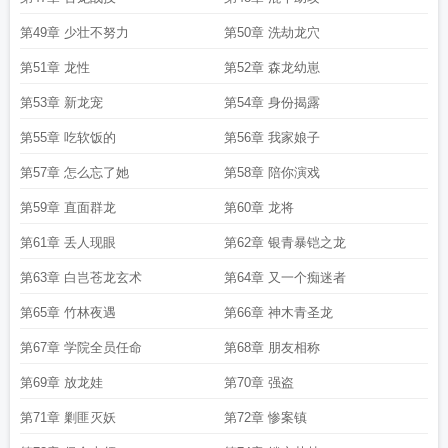
第49章 少壮不努力
第50章 洗劫龙穴
第51章 龙性
第52章 森龙幼崽
第53章 新龙宠
第54章 身份揭露
第55章 吃软饭的
第56章 我家娘子
第57章 怎么忘了她
第58章 陪你演戏
第59章 直面群龙
第60章 龙将
第61章 丢人现眼
第62章 银青暴铠之龙
第63章 白岂苍龙玄术
第64章 又一个痴迷者
第65章 竹林夜遇
第66章 神木青圣龙
第67章 学院全员任命
第68章 朋友相称
第69章 放龙娃
第70章 强盗
第71章 剿匪灭妖
第72章 惨案镇