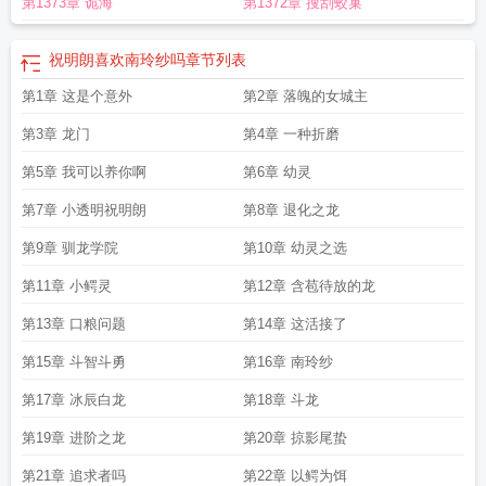
第1373章 诡海
第1372章 搜刮蛟巢
字
祝明朗黎云姿
祝明朗有哪些龙
祝明朗上的是黎云姿还是星画
祝明朗几个老
婆
牧龙师祝明朗
祝明朗背景
予你明朗
圣龙骑士祝明朗
予你明朗讲的什么
祝
明朗
祝明朗的
李明朗结局
祝明朗什么时候恢复神凡
许明朗月卿
独步天下祝明
祝明朗喜欢南玲纱吗
章节列表
朗
主角叫祝明朗的
驯龙师祝明朗的
晏明朗是什么
第1章 这是个意外
第2章 落魄的女城主
第3章 龙门
第4章 一种折磨
第5章 我可以养你啊
第6章 幼灵
第7章 小透明祝明朗
第8章 退化之龙
第9章 驯龙学院
第10章 幼灵之选
第11章 小鳄灵
第12章 含苞待放的龙
第13章 口粮问题
第14章 这活接了
第15章 斗智斗勇
第16章 南玲纱
第17章 冰辰白龙
第18章 斗龙
第19章 进阶之龙
第20章 掠影尾蛰
第21章 追求者吗
第22章 以鳄为饵