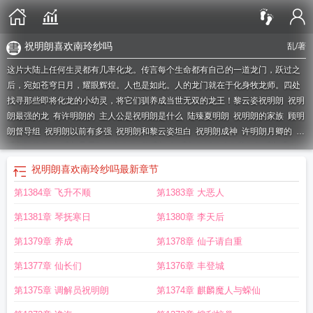
祝明朗喜欢南玲纱吗
乱
/著
这片大陆上任何生灵都有几率化龙。传言每个生命都有自己的一道龙门，跃过之
后，宛如苍穹日月，耀眼辉煌。人也是如此。人的龙门就在于化身牧龙师。四处
找寻那些即将化龙的小幼灵，将它们驯养成当世无双的龙王！
黎云姿祝明朗
祝明
朗最强的龙
有许明朗的
主人公是祝明朗是什么
陆臻夏明朗
祝明朗的家族
顾明
朗督导组
祝明朗以前有多强
祝明朗和黎云姿坦白
祝明朗成神
许明朗月卿的
谢
明朗陆从月的
明朗是哪部的主人公
楚明朗
祝明朗的叫什么名字?
祝明朗温令
妃
祝明朗地牢和谁
祝明朗年龄
祝明朗的身份
祝明朗实力
澹台明朗
祝明朗和
祝明朗喜欢南玲纱吗
最新章节
温令妃
祝明朗和谁发生的关系
明朗晰写的
祝明朗剑醒
男主叫祝明朗的
御龙使
第1384章 飞升不顺
第1383章 大恶人
者祝明朗
祝明朗跟黎云姿
祝明朗叫什么
祝明朗和祝雪痕
顾明朗写了什么
祝明
朗恢复神凡
江山明朗
我是御龙者祝明朗
祝明朗老婆
早春明朗
早春晴朗
祝明
第1381章 琴抚寒日
第1380章 李天后
朗为什么失去神凡
主人公叫祝明朗的
麒麟夏明朗
祝明朗的神凡
祝明朗百度百
科
配角许明朗的
厉明朗
牧龙记祝明朗
明朗的天
祝明朗神凡
主角祝明朗的
薛
第1379章 养成
第1378章 仙子请自重
明朗知乎
祝明朗身份揭开是几章
林明朗谢浪
祝明朗有几条龙
季明朗什么
明朗
第1377章 仙长们
第1376章 丰登城
容翡
容翡与明朗的
明朗古文
顾明朗的所有
夏明朗是哪个
祝明朗多大
祝明朗
一口气看完
李明朗知乎
祝明朗多少岁
祝明朗是哪个
祝明朗简介
祝明朗身
第1375章 调解员祝明朗
第1374章 麒麟魔人与蝾仙
份
顾明朗的在哪里看
男主是明朗的
祝明朗喜欢南玲纱吗
祝明朗h文
祝明朗名