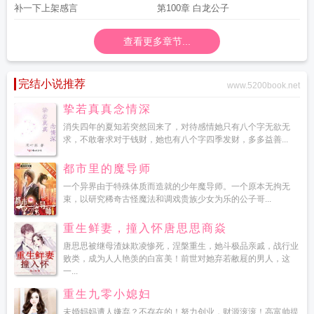
补一下上架感言
第100章 白龙公子
查看更多章节...
完结小说推荐
www.5200book.net
挚若真真念情深
消失四年的夏知若突然回来了，对待感情她只有八个字无欲无
求，不敢奢求对于钱财，她也有八个字四季发财，多多益善...
都市里的魔导师
一个异界由于特殊体质而造就的少年魔导师。一个原本无拘无
束，以研究稀奇古怪魔法和调戏贵族少女为乐的公子哥...
重生鲜妻，撞入怀唐思思商焱
唐思思被继母渣妹欺凌惨死，涅槃重生，她斗极品亲戚，战行业
败类，成为人人艳羡的白富美！前世对她弃若敝屣的男人，这
一...
重生九零小媳妇
未婚妈妈遭人嫌弃？不存在的！努力创业，财源滚滚！高富帅提