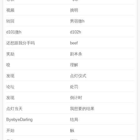
视频
挑明
转回
男宿微h
d101微h
d102h
还想跟我分手吗
beef
奖励
剧本杀
咬
理解
发现
点灯仪式
论坛
处罚
发现
倒计时
点灯当天
我想要的结果
ByebyeDarling
结局
开始
触