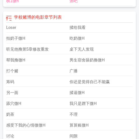
棋1微h
酒吧
学校赌博的电影
章节列表
Loser
揉给我看
拍奶子微H
吃奶微H
听见他撸第5章修改重发
桌下无人发现
帮我撸微H
男生宿舍舔奶撸微H
打个赌
广播
筹码
你还是觉得自己不能赢
另一面
揉逼微H
舔穴微H
我只是蹭下微H
奶茶
不理
感受下我的心情微微H
算算账微H
讨论
间隙