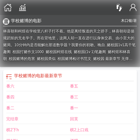
学校赌博的电影
木口银
/著
林喜朝和柯煜在学校里八杆子打不着。他是离经叛道的天之骄子，林喜朝却是循
规蹈矩的无名学子。而在背地里，这两人却一直在进行以身体交易、由小至大的
赌局。10分钟内是否能解出那道数学题？我要你的初吻。晚自..
赌校园1v1高干笔
趣阁
校园打赌作文1000
赌校园柯煜在线
赌校园(1v 1)笔趣阁
赌柯煜和林喜
朝
校园赌博的危害
赌校园类似
校园赌博检讨书范文
赌校园 最新章节 无弹
窗
赌博的校园动漫
赌校园
赌校园pop1∨1
赌校园全文免费笔趣阁
赌校园柯煜
的
赌校园1比1木口银
赌校园百度
赌校园1V1帮我
赌校园在线阅读
校园赌博的
学校赌博的电影
最新章节
真实案例
一个关于校园赌博的动漫
赌校园h文
赌校园笔趣阁1
赌校园1v1帮我
)
番六
番五
木口银
赌校园 木口银
赌校园什么时候更新
赌校园(1v1)木口银
赌博校园
赌博
学校的电影
赌校园(1v1)笔趣阁林喜朝
赌校园文
赌校园1v1免费阅读
赌校园木
番四
番三
口银笔趣阁
赌校园by木口银
赌校园笔趣阁1v1
赌校园1v1黎云桥
校园赌博的危
害及对策
赌校园1v1笔趣阁
赌校园林喜朝的结局
赌校园(1v1)笔趣阁
日剧 校园
番二
番一
赌博
赌校园柯煜
赌校园1∨1
赌校园免费阅读晋江
校园赌博电影
赌校园作者木
完结章
回芙
口银
校园赌博日剧
赌一赌校霸变奶狗
棋2下h
棋2上口戏