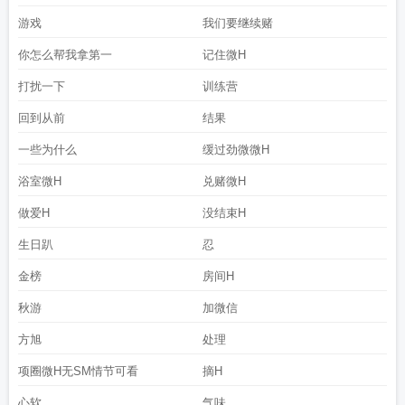
游戏
我们要继续赌
你怎么帮我拿第一
记住微H
打扰一下
训练营
回到从前
结果
一些为什么
缓过劲微微H
浴室微H
兑赌微H
做爱H
没结束H
生日趴
忍
金榜
房间H
秋游
加微信
方旭
处理
项圈微H无SM情节可看
摘H
心软
气味