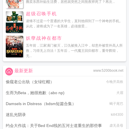
圈卖东西补贴生活费，居然就突然之间熬夜猝死了？再次...
超级召唤手机
凌锋不过是一个普通的大学生，直到他得到了一个神奇的手机。
从此，凌锋成为了一名英雄，必须接受...
妖孽战神在都市
五年前，江家满门被灭，江仇被推入江中，却意外被世外高人所
救，习得无上功法！五年后，一代魔王回归都市，重夺辉煌，
无...
最新更新
www.5200book.net
偷窥老公出轨（女绿红帽）
今晚开高铁
生而为Beta，她很抱歉（abo np)
犬眉
Damsels in Distress（bdsm短篇合集）
蝎子尾巴
迷乱光阴录
kill4300
约会大作战：关于Bed End线的五河士道重生的那些事
虚无圣母