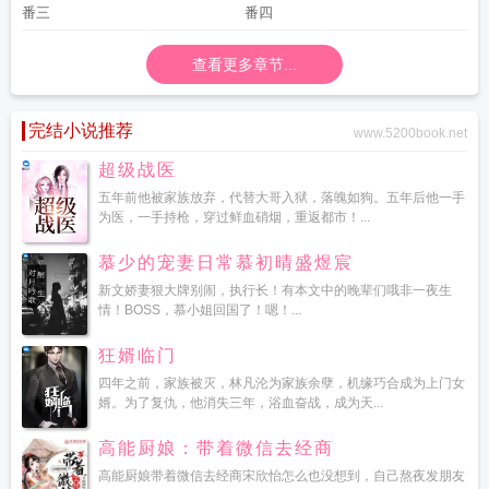
番三
番四
查看更多章节...
完结小说推荐
www.5200book.net
超级战医
五年前他被家族放弃，代替大哥入狱，落魄如狗。五年后他一手
为医，一手持枪，穿过鲜血硝烟，重返都市！...
慕少的宠妻日常慕初晴盛煜宸
新文娇妻狠大牌别闹，执行长！有本文中的晚辈们哦非一夜生
情！BOSS，慕小姐回国了！嗯！...
狂婿临门
四年之前，家族被灭，林凡沦为家族余孽，机缘巧合成为上门女
婿。为了复仇，他消失三年，浴血奋战，成为天...
高能厨娘：带着微信去经商
高能厨娘带着微信去经商宋欣怡怎么也没想到，自己熬夜发朋友