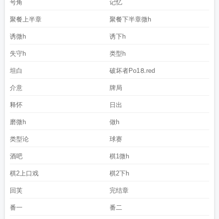
号角
记忆
聚餐上半章
聚餐下半章微h
诱微h
诱下h
失守h
类型h
坦白
破坏者Рo1⒏red
介意
牌局
释怀
日出
磨微h
做h
类型论
球赛
酒吧
棋1微h
棋2上口戏
棋2下h
回芙
完结章
番一
番二