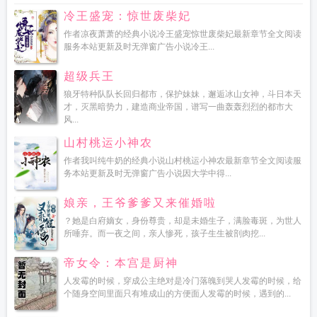
的正确做法
玉米淀粉
玉米的功效与作用
玉米烙的家常做法
玉米价格一夜反转
冷王盛宠：惊世废柴妃
下跌
玉米最新消息
玉米棒煮多久才会熟
玉米价格今日价一斤多少钱
玉米现货
报价较上一日下跌
作者凉夜萧萧的经典小说冷王盛宠惊世废柴妃最新章节全文阅读
玉米31日全国均价跌势放缓
玉米怎么保存新鲜时间长
玉米须
服务本站更新及时无弹窗广告小说冷王...
降血糖吗
玉米价格行情今日报价2024
玉米好消化吗
玉米的热量
玉米须的功效
与作用与主治
玉米芯变高端橡胶
玉米面发糕的做法松软又好吃
玉米一般煮多长
超级兵王
时间
玉米种子怕冻吗?
玉米锈病用什么药效果最好
玉米影视
玉米须的功效作用
狼牙特种队队长回归都市，保护妹妹，邂逅冰山女神，斗日本天
与主治
玉米煮多长时间才能熟
玉米须水的功效与作用
玉米价格三省齐涨
玉米
才，灭黑暗势力，建造商业帝国，谱写一曲轰轰烈烈的都市大
价格行情一夜涨飞了
玉米几月份播种
玉米汁的功效与作用
玉米水的作用和功
风...
效
玉米日内下跌0.22%
玉米16日全国均价下行
玉米须茶的功效
玉米横截面颗
山村桃运小神农
粒数是偶数
玉米价格今日价
玉米涨价预期再迎风险
玉米价格跌跌不休
玉米价
格全线暴涨
玉米价格波动原因
玉米最新价格
玉米糁的功效与作用
玉米粒的做
作者我叫纯牛奶的经典小说山村桃运小神农最新章节全文阅读服
务本站更新及时无弹窗广告小说因大学中得...
法大全家常
玉米7月1日均差为-1.08元/吨
玉米 期货
玉米的营养价值与功效
玉
米烙的做法
玉米煮多长时间能煮熟
玉米淀粉现货稳中偏弱
玉米价格
玉米怎么
娘亲，王爷爹爹又来催婚啦
煮好吃又甜又香
玉米价格重心下移
玉米的作用与功效
玉米前20期商净多头持仓
猛增
玉米饼子怎么做又软又香
？她是白府嫡女，身份尊贵，却是未婚生子，满脸毒斑，为世人
玉米一夜大变动!
玉米要煮多久会熟
玉米淀粉前
所唾弃。而一夜之间，亲人惨死，孩子生生被剖肉挖...
20期商净空头上升
玉米全国均价总体震荡回升
玉米须泡水喝的功效和作用
玉米
的热量高吗 适合减肥吗
玉米升糖指数高吗
玉米须桑叶茶的功效和作用
玉米要
帝女令：本宫是厨神
煮多少分钟才可以吃
玉米授粉需要几天完成
玉米面的功效与作用
玉米粒最好吃
人发霉的时候，穿成公主绝对是冷门落魄到哭人发霉的时候，给
的六种做法
玉米与淀粉期价冲高回落
玉米热量
玉米粒 吃法
玉米与淀粉期价延
个随身空间里面只有堆成山的方便面人发霉的时候，遇到的...
续震荡走势
玉米图片
玉米油的功效与作用
玉米须
玉米淀粉的用途
玉米须的功
效与作用
玉米面馒头怎么做的又松又软
玉米面馒头
玉米盘面持续下探
玉米须