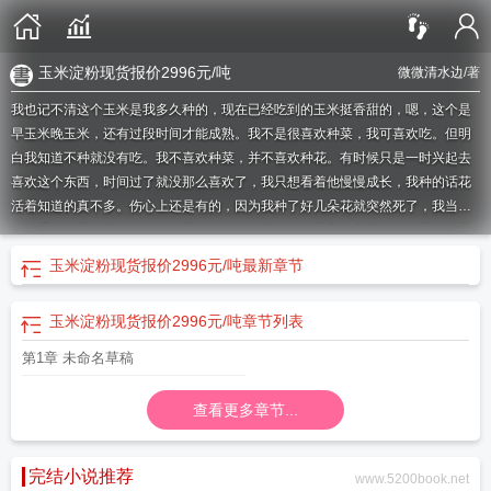
玉米淀粉现货报价2996元/吨
微微清水边
/著
我也记不清这个玉米是我多久种的，现在已经吃到的玉米挺香甜的，嗯，这个是
早玉米晚玉米，还有过段时间才能成熟。我不是很喜欢种菜，我可喜欢吃。但明
白我知道不种就没有吃。我不喜欢种菜，并不喜欢种花。有时候只是一时兴起去
喜欢这个东西，时间过了就没那么喜欢了，我只想看着他慢慢成长，我种的话花
活着知道的真不多。伤心上还是有的，因为我种了好几朵花就突然死了，我当然
会难受了。我的玉米成熟了，我吃了好多个玉米，今天和昨天甚至大前天线，我
一直在吃玉米，吃多了很多根。可能没那么香甜了，但是我还是很想啃玉米，我
玉米淀粉现货报价2996元/吨
最新章节
就不停的啃不停的啃啃了大概六七根玉米这一天里。大米饭我没有吃，因为在吃
我真的会撑，其实我已经很撑了，但是我就是想啃玉米，因为我很不开心也不能
玉米淀粉现货报价2996元/吨
章节列表
说不开心，是我不知道我为什么心里会是这样的感受，说不出来的感受就是。
玉
米今日行情多少钱一斤
玉米期货预测
玉米芯有什么用途
玉米价格2022最新行
第1章 未命名草稿
情
玉米现货报价2298.57元/吨
玉米需要煮多久才能煮熟
玉米粒怎么做好吃
玉
米胚芽粉固体饮料多少钱一盒
玉米淀粉和红薯淀粉的区别
玉米肠的制作方法及
查看更多章节...
配方
玉米男孩照片
玉米主力合约收涨0.13%
玉米是什么时候传入中国的
玉米
油 葵花籽油和花生油哪个好
玉米种植时间和方法和过程
玉米还能涨价吗
玉米
即将暴跌
玉米糊的功效与作用
玉米糁
玉米淀粉现货报价2996元/吨
玉米排骨汤
完结小说推荐
www.5200book.net