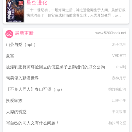
星空进化
茶
玉米什么时候追肥效果最好
玉米价格跌不动了
玉米下跌无休止
玉米什么时
二十一世纪初，一场海啸过后，神之遗物诞生于人间。虽然它很
候播种
玉米汁怎么榨才好喝破壁机
玉米多重底部支撑逐步显现
玉米地
玉米须
快就消失了，但它造成的辐射席卷全球，人类开始变异，从...
泡水喝的功效
玉米淀粉打包盒
玉米含糖量高吗
玉米面发糕做法和发面全过
程
玉米价格最新行情
玉米须煮水喝的功效与作用
玉米的功效与作用与主治
玉
米胚芽粉的功效与作用
玉米深夜大涨
玉米价格突然大跌
玉米现货
玉米价格最
最新更新
www.5200book.net
新行情多少钱一斤
玉米价格触底反弹
玉米头文件库
玉米收割机
玉米男孩图
片
山茶与梨（nph）
玉米的营养价值和功效
玉米收割机报价大全 新款
玉米男孩
玉米是碳水
木子花兰
吗
玉米蒸几分钟才能熟
玉米饼怎么做又软又香
玉米汁怎么榨才好喝
玉米胚芽
夏宫
VEDETT
粉固体饮料作用和功能
玉米乙醇加速进入绿色航运
玉米价格稳中有涨
玉米须的
功效和作用
玉米将迎来大涨
玉米期价低位反弹
玉米须水喝了有什么好处和坏
被爆乳肥臀师尊捡回去的便宜弟子是御姐们的肛交公狗
xhwlhj
处
玉米煮多久
玉米亩产量一般多少斤
玉米要煮多久才熟透
玉米再陷大跌危
机
玉米煮多久会熟
玉米要煮多久
玉米阿姨上榜
玉米煮多长时间最好
玉米期货
宅男侵入動漫世界
夜神月牙
早盘跌4-5美分
玉米面饼子怎么做的又松又软
玉米须茶的作用与功效
玉米淀粉
【不良人同人】春山可望（np）
挑灯映山河
和土豆淀粉的区别和作用
玉米短期供应再收紧
玉米期货短期震荡行情受影响
玉
米盘面价格持续偏强
玉米棒平均批发价行情下跌
玉米蛇
玉米翻红涨价再次猛烈
换爱家族
江陵小生
起来
玉米须茶的功效与作用
玉米须煮水喝可以降尿酸吗
玉米地by狄醉山
玉米
须茶的功效与作用及禁忌
玉米价格涨涨后生变
玉米期货
玉米灭草集
玉米种子
大屌的诱惑
学无致用
最好的品种排行榜
玉米煮几分钟能熟
玉米最新行情晚报
玉米胚芽油的好处和害
处
玉米可以提炼出黄金吗
玉米须的作用与功能主治
玉米煮多久能熟
玉米价格
写自己的同人文有什么问题！
柏拉图之壁
稳中上涨
玉米排骨汤的做法
玉米价格或迎反弹
玉米能减肥吗
玉米粒怎么炒好