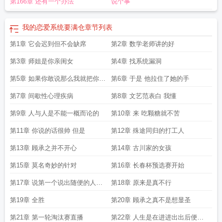
第166章 还有一个办法
说个事
我的恋爱系统要满仓
章节列表
第1章 它会迟到但不会缺席
第2章 数学老师讲的好
第3章 师姐是你亲闺女
第4章 找系统漏洞
第5章 如果你敢说那么我就把你从
第6章 于是 他拉住了她的手
这里丢下去
第7章 间歇性心理疾病
第8章 文艺范表白 我懂
第9章 人与人是不能一概而论的
第10章 来 吃颗糖就不苦
第11章 你说的话很帅 但是
第12章 殊途同归的打工人
第13章 顾承之并不开心
第14章 古川家的女孩
第15章 莫名奇妙的针对
第16章 长春杯预选赛开始
第17章 说第一个说出随便的人是
第18章 原来是真不行
谁
第19章 全胜
第20章 顾承之真不是想显圣
第21章 第一轮淘汰赛直播
第22章 人生是在进进出出后便被