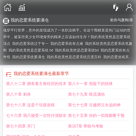
我的恋爱系统要满仓
欺诈与废狗
/著
魂穿平行世界，意外的发现成为了一名职业棋手。在这个围棋算是热门运动的世
界中，被某些美少女环绕身旁的顾承之应该如何生存？
我的系统竟然是恋爱系统
顶点
我的恋爱系统过于专一
我的恋爱系统有点难
我的系统竟然是恋爱系统笔趣
阁
我的系统竟然是恋爱系统 txt
我的系统竟然是恋爱系统txt
我的恋爱系统有点
奇怪
我的恋爱系统要满仓
我的系统竟然是恋爱系统百度百科
我的恋爱游戏系
统
我的系统竟然是恋爱系统起点
我的恋爱系统有问题
我的恋爱系统又崩了
[综
我的恋爱系统总想让我表白
我的系统竟然是恋爱系统txt奇书网
系统之恋
我的恋爱系统要满仓
最新章节
爱
我的系统男友
我的系统竟然是恋爱系统txt八零
我的系统竟然是恋爱系统动
第八十二章 拥有着主角经历的优木
第八十一章 危险下的抉择
漫
我的系统竟然是恋爱系统免费
我的恋爱系统bug了
我的系统竟然是恋爱系统
欺诈与废狗
我的恋爱系统又崩了
第八十章 刺杀
第七十九章 暗流涌动
第七十八章 这是个垃圾游戏
第七十七章 古越师父永远的神
七十六章 我只接受一次性付清除非
第七十五章 你的一切我都要干预
第七十四章 开门
第167章 帮助与考验