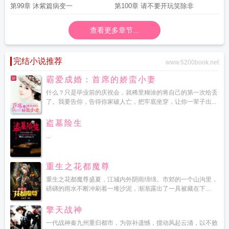
第99章 沐紫篇病变一
第100章 请不要开玩笑除非
查看更多章节...
完结小说推荐
www.5200book.net
霸爱成婚：首席的娇蛮小妻
什么？只是毕业前的庆祝会，就稀里糊涂的将自己的第一次给丢
了。我要告你，告得你家破人亡，把牢底坐穿，让你一辈子出...
盗墓险生
...
重生之花都魔尊
重生之花都魔尊盛夏，江城内外阴雨绵绵。市郊的一个山沟里，
磅礴的雨水不断冲刷着一堆沙泥，渐渐露出了一具被藏在下...
擎天战神
一代战神秦九州重归都市，为弥补遗憾，搅动风起云涌，以不败