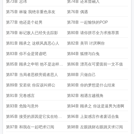
第73章 忌讳
第74章 还未曾融入
第75章 林璇 我绝非重色亲友
第76章 偶遇
第77章 他还是个处男
第78章 一起愉快的POP
第79章 标记敌人已经失去踪影
第80章 请你拼尽全力求推荐票
第81章 顾承之 这棋风真恶心人
第82章 美羽 讨厌啊你
第83章 你不会是肾虚吧
第84章 狐狸与白兔
第85章 顾承之申明 他不是这样想
第86章 漂亮在可爱面前一文不值
的
第87章 当局者思棋旁观者思人
第88章 只做自己
第89章 安若依 你应该叫师公
第90章 你的梦想是什么结束
第91章 完卷感言
第92章 相遇古越视角
第93章 危险与意外
第94章 顾承之 你这是逼男为渣啊
第95章 接受的原因是它实在给得
第96章 上架感言作者废话合集
太多了
第97章 和我在一起吧求订阅
第98章 左眼跳财右眼跳灾求订阅