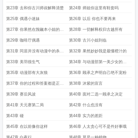
决定
第23章 去和你古川师叔解释清楚
第24章 师姐你这里有鞋套吗
第25章 偶遇小迷妹
第26章 以后 你也不要再来
第27章 你果然在觊觎本小姐的美
第28章 一切解释权归古越所有
貌
第29章 咖啡厅偶遇
第30章 古川小姐到临
第31章 同居并没有动漫中的杀必
第32章 果然妙妙我是最懂橙汁的
死
第33章 美羽很生气
第34章 与动漫部第一美少女的初
见
第35章 动漫部有大灰狼
第36章 顾承之声明自己绝不宠粉
第37章 你的过程和答案都是正确
第38章 沐紫的宣言
的可是
第39章 赛后风波
第40章 面对二选一顾承之决定
第41章 天元赛第二局
第42章 什么也没有
第43章 碰
第44章 实力的差距
第45章 在以前像你这样
第46章 人太贪心可不是件好事哦
第47章 白夜行
第48章 草是一种植物