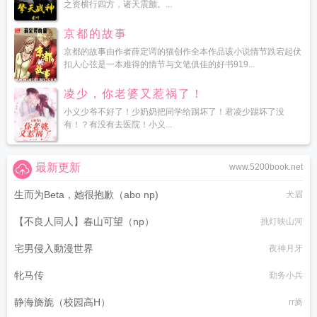
之资横行四方，诸天震颤。...
京都的故事
京都的故事由作者薛定谔的猫创作全本作品该小说情节跌宕起伏
扣人心弦是一本难得的情节与文笔俱佳的好书919...
凌少，你老婆又惹祸了！
小义少爷不好了！少奶奶把同学给踢坏了！君凌少踢坏了没
有！？有没有去医院！小义...
最新更新
www.5200book.net
生而为Beta，她很抱歉（abo np)
犬眉
【不良人同人】春山可望（np）
挑灯映山河
宅男侵入動漫世界
夜神月牙
牝马传
勤务小兵
静海旖旎（校园高H）
rr旖