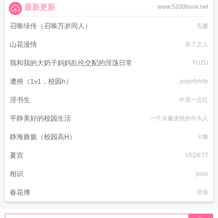
最新更新
www.5200book.net
召唤绿传（召唤万岁同人）
无媛
山花漫情
未了之人
我和我的大奶子妈妈乱伦交配的淫荡日常
YUZU
遭殃（1v1，校园h）
popofyhrfp
淫书生
中原一点红
平静美好的校园生活
一个兴趣使然的牛头人
静海旖旎（校园高H）
rr旖
夏宫
VEDETT
相识
yuyu
春花傳
澄渝