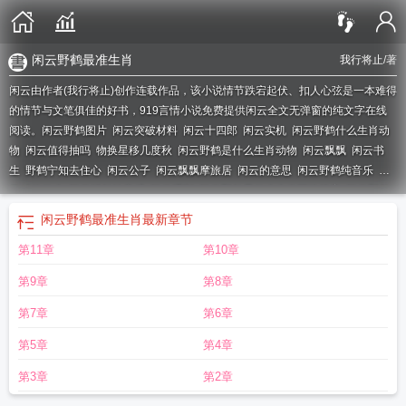
闲云野鹤最准生肖
我行将止
/著
闲云由作者(我行将止)创作连载作品，该小说情节跌宕起伏、扣人心弦是一本难得
的情节与文笔俱佳的好书，919言情小说免费提供闲云全文无弹窗的纯文字在线
阅读。
闲云野鹤图片
闲云突破材料
闲云十四郎
闲云实机
闲云野鹤什么生肖动
物
闲云值得抽吗
物换星移几度秋
闲云野鹤是什么生肖动物
闲云飘飘
闲云书
生
野鹤宁知去住心
闲云公子
闲云飘飘摩旅居
闲云的意思
闲云野鹤纯音乐
闲
云对仗什么
闲云孤鹤纯音乐
闲云潭影
闲云野鹤是什么生肖正确答案
闲云野鹤
古琴曲
闲云被指抄袭
闲云野鹤什么生肖?
闲云野鹤打一最佳生肖
闲云野鹤最准
闲云野鹤最准生肖
最新章节
生肖
闲云清烟什么意思
闲云技能介绍
淡看红尘胜似仙
闲云立绘
闲云什么时候
第11章
第10章
进卡池
闲云培养材料
闲云不系东西影
闲云野鹤的意思是什么
闲云pv
闲云by我
行我止步
闲云野鹤的下句是什么
闲云孤鹤
闲云指什么生肖
闲云美图
闲云潭影
第9章
第8章
日悠悠物换星移几度秋翻译
闲云飘漂摩旅居
闲云技能爆料
闲云自在充值多
少
闲云是主c还是辅助
闲云鹤彩虹猫
闲云武器
闲云不成雨故傍碧山飞扩写
闲
第7章
第6章
云图片
闲云野鹤无常住
闲云飘飘摩旅
闲云野鹤纯音乐完整版
闲云 作者我行将
第5章
第4章
止
闲云材料
闲云自在
闲云v3
闲云原神
闲云野鹤的诗句
闲云卡池时间
闲云野
鹤
闲云圣遗物
闲云阁
闲云是留云借风真君吗
闲云技能
闲云野鹤下一句怎么
第3章
第2章
接
闲云野鹤的唯美句子
闲云野鹤猜一生肖
闲云头像
闲云武器推荐
闲云小肥