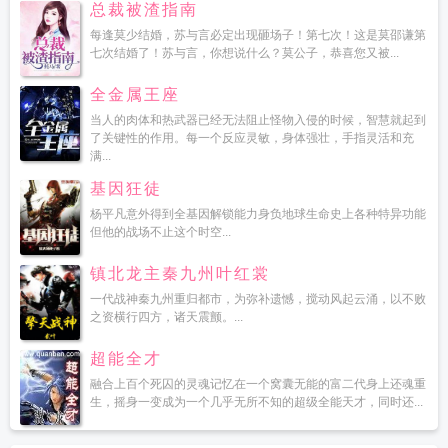
总裁被渣指南
每逢莫少结婚，苏与言必定出现砸场子！第七次！这是莫邵谦第
七次结婚了！苏与言，你想说什么？莫公子，恭喜您又被...
全金属王座
当人的肉体和热武器已经无法阻止怪物入侵的时候，智慧就起到
了关键性的作用。每一个反应灵敏，身体强壮，手指灵活和充
满...
基因狂徒
杨平凡意外得到全基因解锁能力身负地球生命史上各种特异功能
但他的战场不止这个时空...
镇北龙主秦九州叶红裳
一代战神秦九州重归都市，为弥补遗憾，搅动风起云涌，以不败
之资横行四方，诸天震颤。...
超能全才
融合上百个死囚的灵魂记忆在一个窝囊无能的富二代身上还魂重
生，摇身一变成为一个几乎无所不知的超级全能天才，同时还...