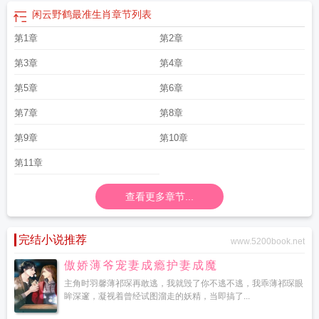
宅
闲云配队
闲云野鹤是夸人还是骂人
闲云野鹤近义词
闲云真君
闲云野鹤指什
闲云野鹤最准生肖
章节列表
么生肖
何处江天不可飞
闲云野鹤下一句
闲云命座
闲云四字成语
闲云散鹤
闲
云野鹤是什么动物
重云圣遗物推荐
闲云笔墨
闲云野鹤什么意思
闲云野鹤打一
第1章
第2章
准确动物
闲云野鹤游人间
闲云不成雨
闲云孤鹤的意思
闲云cos
故傍碧山飞
闲
第3章
第4章
云什么时候出
闲云圣遗物推荐
闲云实机演示
孤舟渔翁乐清闲
闲云野鹤的近义
词
闲云专武
闲云野鹤的生活
闲云带什么圣遗物
闲云天赋材料
闲云书生免费阅
第5章
第6章
读
闲云野鹤下一句是什么意思
闲云野鹤打一肖正确动物
闲云阁土豪金官网官方
版fxzls天地手游 -kw -安卓
第7章
闲云野鹤打一个生肖
第8章
闲云野鹤打一生肖最佳答案是什
么
第9章
第10章
第11章
查看更多章节...
完结小说推荐
www.5200book.net
傲娇薄爷宠妻成瘾护妻成魔
主角时羽馨薄祁琛再敢逃，我就毁了你不逃不逃，我乖薄祁琛眼
眸深邃，凝视着曾经试图溜走的妖精，当即搞了...