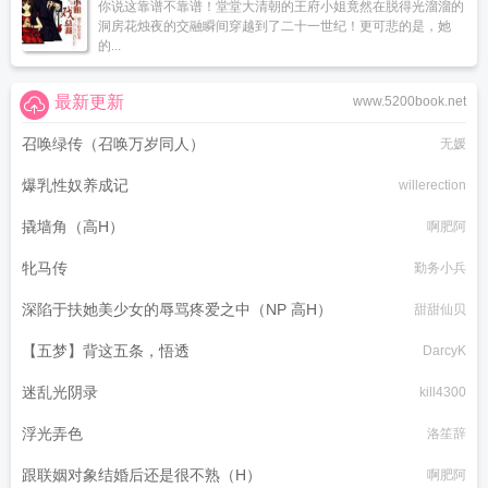
你说这靠谱不靠谱！堂堂大清朝的王府小姐竟然在脱得光溜溜的
洞房花烛夜的交融瞬间穿越到了二十一世纪！更可悲的是，她
的...
最新更新
www.5200book.net
召唤绿传（召唤万岁同人）
无媛
爆乳性奴养成记
willerection
撬墙角（高H）
啊肥阿
牝马传
勤务小兵
深陷于扶她美少女的辱骂疼爱之中（NP 高H）
甜甜仙贝
【五梦】背这五条，悟透
DarcyK
迷乱光阴录
kill4300
浮光弄色
洛笙辞
跟联姻对象结婚后还是很不熟（H）
啊肥阿