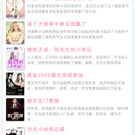
作者清风漠雪的经典小说同居99天，孟先生心动了么？最新章节
全文阅读服务本站更新及时无弹窗广告小说...
成了大佬掌中娇后我飘了
书海阁小说网免费提供作者乌龟小姐姐的经典小说成了大佬掌中
娇后我飘了最新章节全文阅读服务本站更新及时...
婚然天成：陆先生的小幸运
人人都说，云开投行总裁陆云深凉薄无情，雷厉风行，可没有人
知道，他把所有的温情都给了秦暖。秦暖，京大生物系系花...
重返2000聂文尧梁梦迪
重生到千禧年，身为金融博士的聂文尧狂喜，他开始疯狂买地
皮，收农村老物件，炒股，他这一世发誓要做超级亿万富翁。...
都市玄门赘婿
四年前，坐地阎罗为保传承以死相逼迫使陈毅封住命格，锁住神
通，沦为蓝月集团的上门女婿，受尽冷眼。四年后，修为尽
复，...
功夫小姐戏总裁