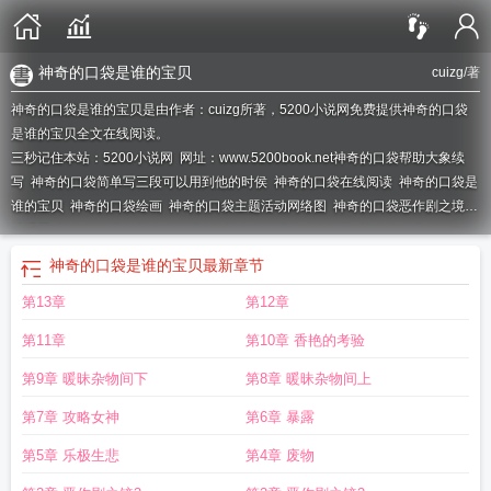
神奇的口袋是谁的宝贝
cuizg
/著
神奇的口袋是谁的宝贝是由作者：cuizg所著，5200小说网免费提供神奇的口袋
是谁的宝贝全文在线阅读。
三秒记住本站：5200小说网 网址：www.5200book.net
神奇的口袋帮助大象续
写
神奇的口袋简单写三段可以用到他的时侯
神奇的口袋在线阅读
神奇的口袋是
谁的宝贝
神奇的口袋绘画
神奇的口袋主题活动网络图
神奇的口袋恶作剧之境在
线观看
神奇的口袋5
神奇的口袋16
神奇的口袋作文300字
神奇的口袋400
字
神奇的口袋作文500字
神奇的口袋主题墙图片
神奇的口袋续写完美神奇切割
神奇的口袋是谁的宝贝
最新章节
器
神奇的口袋简笔画
神奇的口袋画画图片
神奇的口袋英语
神奇的口袋陈建全
第13章
第12章
文txt
第11章
第10章 香艳的考验
第9章 暖昧杂物间下
第8章 暖昧杂物间上
第7章 攻略女神
第6章 暴露
第5章 乐极生悲
第4章 废物