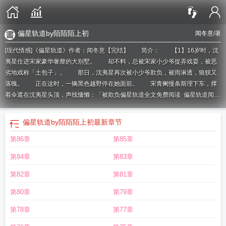
偏星轨道by陌陌陌上初
闻冬意
/著
[现代情感]《偏星轨道》作者：闻冬意【完结】 简介： 【1】16岁时，沈
夷星住进宋家豪华奢靡的大别墅。 却不料，总被宋家小少爷捉弄戏耍，被恶
劣地戏称「土包子」。 那日，沈夷星再次被小少爷欺负，被雨淋透，狼狈又
落魄。 正在这时，一辆黑色越野停在她面前。 宋青阑慢条斯理下车，撑
着伞遮在沈夷星头顶，声线慵懒：「被欺负
偏星轨道全文免费阅读
偏星轨道闻冬
意最新章节更新
行星偏离轨道原因
偏离轨道的行星
轨道偏心率最大的行星
偏
星轨道TXT完本
偏星轨道全文免费阅读无弹窗最新章节
八大行星轨道偏心率最
偏星轨道by陌陌陌上初
最新章节
大
偏星轨道闻冬意全文免费阅读最新章节更新时间
偏星轨道txt
偏星轨道全文免
第86章
第85章
费阅读最新章节
偏心轨道
偏离星轨
偏星轨道君子阿郭
偏星轨道百度
偏星轨道
附带番外
偏星轨道闻冬意
行星轨道倾角与偏心率是什么
偏轨是什么意思
行星
第84章
第83章
偏离轨道
偏星轨道全文免费阅读无弹窗
偏星轨道by陌陌陌上初
偏星轨道by闻冬
意
行星轨道偏角
太阳系行星轨道偏心率
行星轨道偏心率是什么
偏星轨道 闻冬
第82章
第81章
意
偏星轨道在线阅读全文无弹窗
偏星轨道附带番外txt百度
偏星轨道笔趣阁
轨
第80章
第79章
道偏心率公式
偏移星轨
卫星偏离轨道
行星轨道偏移
第78章
第77章