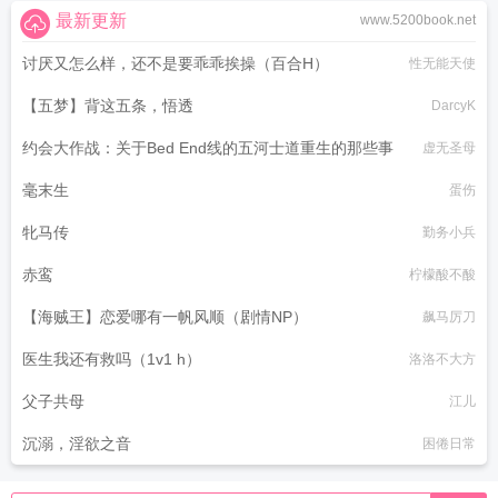
最新更新
www.5200book.net
讨厌又怎么样，还不是要乖乖挨操（百合H）
性无能天使
【五梦】背这五条，悟透
DarcyK
约会大作战：关于Bed End线的五河士道重生的那些事
虚无圣母
毫末生
蛋伤
牝马传
勤务小兵
赤鸾
柠檬酸不酸
【海贼王】恋爱哪有一帆风顺（剧情NP）
飙马厉刀
医生我还有救吗（1v1 h）
洛洛不大方
父子共母
江儿
沉溺，淫欲之音
困倦日常