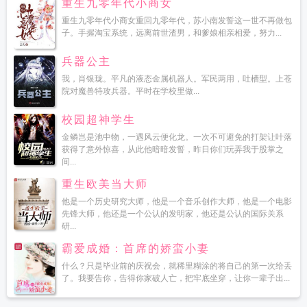
重生九零年代小商女
重生九零年代小商女重回九零年代，苏小南发誓这一世不再做包
子。手握淘宝系统，远离前世渣男，和爹娘相亲相爱，努力...
兵器公主
我，肖银珑。平凡的液态金属机器人。军民两用，吐槽型。上苍
院对魔兽特攻兵器。平时在学校里做...
校园超神学生
金鳞岂是池中物，一遇风云便化龙。一次不可避免的打架让叶落
获得了意外惊喜，从此他暗暗发誓，昨日你们玩弄我于股掌之
间...
重生欧美当大师
他是一个历史研究大师，他是一个音乐创作大师，他是一个电影
先锋大师，他还是一个公认的发明家，他还是公认的国际关系
研...
霸爱成婚：首席的娇蛮小妻
什么？只是毕业前的庆祝会，就稀里糊涂的将自己的第一次给丢
了。我要告你，告得你家破人亡，把牢底坐穿，让你一辈子出...