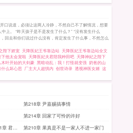
 白羽倾开口说道，必须让这两人冷静，不然自己不了解情况，想要
中上。 “昨天孩子是不是发生了什么？” “没有发生什么
了，回去和你们说过什么没有，肯定发生了什么事，不然怎么
之陛下娇宠
天降医妃王爷靠边站
天降医妃王爷靠边站全文
陛下他太会宠啦
天降医妃夫君陪我种田吧
天降神妃之陛下
从木叶开始的大剑豪
黑暗动乱：我！打怪就变强
奶爸的山
有什么坏心思
厂主大人超惧内
创世诗录
透视神医女婿
这
第218章 尹嘉赐搞事情
第214章 回家了可怜的许好
1章 君夜
第210章 果真是不是一家人不进一家门