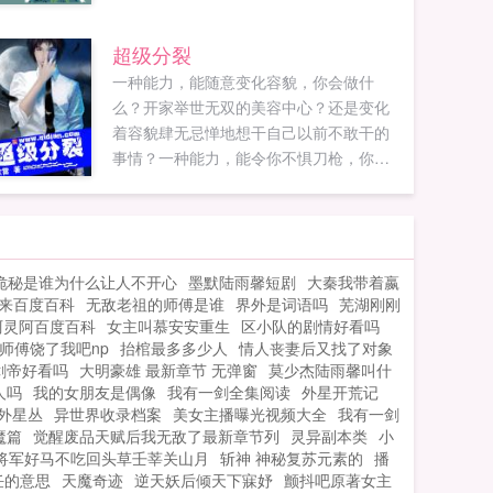
我，会让我觉得恶心。夜复一夜，她沦为
他的发泄工具。她是他明媒正娶的妻，却
超级分裂
看尽他冷脸，听尽众人嘲讽奚落。她有了
一种能力，能随意变化容貌，你会做什
他的孩子，却被他指控不守妇道，与人有
么？开家举世无双的美容中心？还是变化
染。一颗真心双手奉上，终究难抵他心中
着容貌肆无忌惮地想干自己以前不敢干的
那片白月光。传闻傅家少爷为救情人而舍
事情？一种能力，能令你不惧刀枪，你会
弃的妻子殒身大海，尸骨无存，后来他疯
做什么？天真般成为守护这座城市的守护
了似的寻，却再也没有她的音信...
神？还是愣头青似得率领着一干兄弟成为
地下皇帝？拥有控制细胞能力的郑东，会
怎么利用这种能力令他在都市混得风生水
诡秘是谁为什么让人不开心
墨默陆雨馨短剧
大秦我带着嬴
起，纵横花丛？PS新书需要每一位读者的
来百度百科
无敌老祖的师傅是谁
界外是词语吗
芜湖刚刚
支持，拜托各位了！...
阿灵阿百度百科
女主叫慕安安重生
区小队的剧情好看吗
师傅饶了我吧np
抬棺最多多少人
情人丧妻后又找了对象
剑帝好看吗
大明豪雄 最新章节 无弹窗
莫少杰陆雨馨叫什
人吗
我的女朋友是偶像
我有一剑全集阅读
外星开荒记
外星丛
异世界收录档案
美女主播曝光视频大全
我有一剑
魔篇
觉醒废品天赋后我无敌了最新章节列
灵异副本类
小
将军好马不吃回头草壬莘关山月
斩神 神秘复苏元素的
播
任的意思
天魔奇迹
逆天妖后倾天下寐妤
颤抖吧原著女主