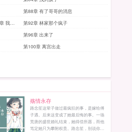
第88章 有了哥哥的消息
章 我回
第92章 林家那个疯子
第96章 出来了
第100章 离宫出走
殇情永存
路念笙这辈子做过最疯狂的事，是嫁给傅
子遇。后来这变成了她最后悔的事。一场
荒唐的盛世婚礼结束，她得偿所愿，而他
笃定她只为攀附权贵。路念笙，别说你爱