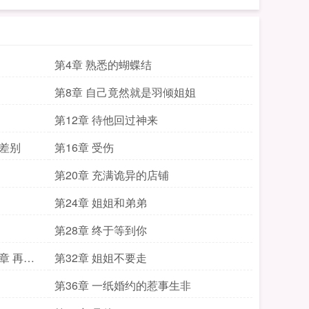
第4章 熟悉的蝴蝶结
第8章 自己竟然就是羽倾姐姐
第12章 待他回过神来
么差别
第16章 受伤
第20章 充满诡异的店铺
第24章 姐姐和弟弟
第28章 终于等到你
章 再遇
第32章 姐姐不要走
第36章 一纸婚约的惹事生非