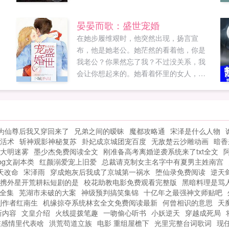
是
后又发现日军遗留下来的生化基地，不知
不觉中，他渐渐陷入一个巨大阴谋中...
晏晏而歌：盛世宠婚
，
在她步履维艰时，他突然出现，扬言宣
只
布，他是她老公。她茫然的看着他，你是
本
我老公？你果然忘了我？不过没关系，我
龙
会让你想起来的。她看着怀里的女人，邪
，
魅一笑，不待她有所反应，便噙住了她的
从
樱唇。她的双目瞪大的圆润，她的心，也
持
漏跳了一拍。后来的后来，她才知道，当
..
时就因为她心漏跳的一拍，而被他牵制着
为仙尊后我又穿回来了
兄弟之间的暧昧
魔都攻略通
宋泽是什么人物
自己的心。...
活术
斩神观影神秘复苏
卦妃成京城团宠百度
无敌楚云沙雕动画
暗香
大明迷雾
墨少杰免费阅读全文
刚准备高考离婚逆袭系统来了txt全文
bg文副本类
红颜溺爱宠上旧爱
总裁请克制女主名字中有夏男主姓南宫
天改命
宋泽雨
穿成炮灰后我成了京城第一祸水
堕仙录免费阅读
逆天
携外星开荒耕耘短剧的是
校花助教电影免费观看完整版
黑暗料理是骂
全集
芜湖市未破的大案
神级预判搞笑集锦
十亿年之最强神文师贴吧
制作者红南生
机缘掠夺系统林玄全文免费阅读最新
何曾相识的意思
天
新内容
文皇介绍
火线提拨笔趣
一吻偷心听书
小妖逆天
穿越成死局
s在感情里代表啥
洪荒苟道立族
电影 重组屋檐下
光里完整台词歌词
现