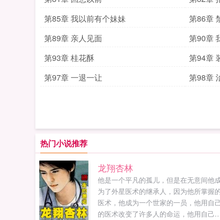
第85章 我以前有个妹妹
第86章 
第89章 亲人见面
第90章
第93章 桂花酥
第94章
第97章 一退一让
第98章 
热门小说推荐
龙翔杏林
他是一个平凡的孤儿，但是在无意间他
为了外星医术的继承人，因为他所掌握
医术，他成为一个世家的一员，他用自
的医术改变了许多人的命运，他用自己