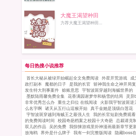
掌握的外星科技帮助国家走向富强，可
他没想到最终却因为某些不为人知的利
大魔王渴望种田
益，他像废物似的被放弃了，重生的他
力荐大魔王渴望种田...
在经历了这段磨难后，他选择走上一条
为自己，只为他所爱的人才走的道路…
人在广大书友的强力支持下，已经完成
翔首部曲龙翔都市总字数高达两百万字
而且从龙翔都市开始上传到结束，更新
来没有间断过，为了感谢所有书友的支
每日热搜小说推荐
龙翔杏林同样也会稳步更新，谢谢大家！.
首长大秘从被绿开始崛起全文免费阅读
外星开荒游戏
成
政打副本
魔都的日子
是我的长官
斩神我生命之神开局复
发生特大刑事案件
赊账意思
宇智波斑穿越到海贼世界的
墨默陆雨馨免费全集
花香满园谢梦华和杨雪的结局
灵异
非常优秀怎么办
重生之归位 在线阅读
火影我宇智波斑逆
么名字啊
诸天从五行山逗猴开始
真千金她是顶级白莲花
宇智波斑穿越到海贼王之最强人生
我的长官短剧免费观看
的免费阅读时间
校园奇葩档案之校园十大奇葩
总裁请克
双儿的作品
吴的免费
我惊悚游戏里卦神漫画最新章节更
放海鸥
界外是什么牌子
我有一剑完整版阅读
隐藏bos