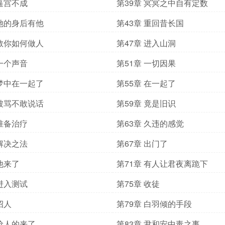
 逼宫不成
第39章 冥冥之中自有定数
 她的身后有他
第43章 重回昔长国
 教你如何做人
第47章 进入山洞
 一个声音
第51章 一切因果
 梦中在一起了
第55章 在一起了
 被骂不敢说话
第59章 竟是旧识
 准备治疗
第63章 久违的感觉
 解决之法
第67章 出门了
 他来了
第71章 有人让君夜离跪下
 进入测试
第75章 收徒
招人
第79章 白羽倾的手段
 抢人的来了
第83章 尹和安中毒之事