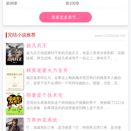
第99章
第100章
查看更多章节...
完结小说推荐
www.5200book.net
超凡兵王
超凡兵王他是横扫千军的无敌兵王，他是人形美女收割机，花都
纵横，肆无忌惮。而超凡者凌驾于一切之上，摆布天下。...
精英老婆火力全开
杨芸蕴曾经以为，在事业上顺风顺水雷厉风行的精英本人她自
己，这辈子也不会遇到一个吃得住她的人。咳咳，当然，言...
萌妻是个技术宅
苏瑶抬头看着面前这个帅得她合不拢腿的男子，狠狠咽了口口水
这位老板，如果我说你的浴照被发到网上是个意外，...
万界外卖系统
叮，漫威美队订单，是否接受？叮，明朝朱元璋订单，是否接