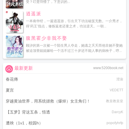
受？叮楚羽懵了，下意识的...
逍遥派
一本南华经，一篇逍遥游，引出天下功法秘笈无数。一介秀才，
得‘药王’指点，修炼返老还童之术，功法逆天。一朝...
腹黑霍少非我不娶
顾汐的第一次被一个陌生男人夺走，她逃之夭夭而他非她不娶她
被迫顶替姐姐嫁给一个活不过三十岁还不能人事的病秧子，哼...
最新更新
www.5200book.net
春花傳
澄渝
夏宫
VEDETT
穿越黄油世界，用系统拯救（爆焯）女主角们！
教皇教皇皇
【五梦】背这五条，悟透
DarcyK
遭殃（1v1，校园h）
popofyhrfp