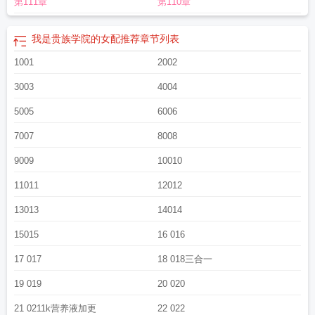
第111章
第110章
配男主
他是贵族学院
是贵族学院女配
我是贵族学院的女配
我是贵族学校的女
配番外
她是贵族学院的女配男主是
我是贵族学院的女配推荐
章节列表
1001
2002
3003
4004
5005
6006
7007
8008
9009
10010
11011
12012
13013
14014
15015
16 016
17 017
18 018三合一
19 019
20 020
21 0211k营养液加更
22 022