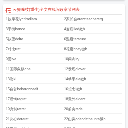
云鬓缠枝(重生)全文在线阅读
章节列表
1彼岸花lycriradiata
2家长会arentteacheretg
3平衡bance
4变质iled微h
5欲望deire
6温度terature
7对比trat
8花蜜hney微h
9爱lve
10问询iry
11国际象棋che
12发现dicver
13吻ki
14苹果ale微h
15自苦behardnneelf
16想念i微h
17后悔regret
18意外aident
19克制retrat
20前奏rede
21决心deterat
22山岚cdandittheunta微h