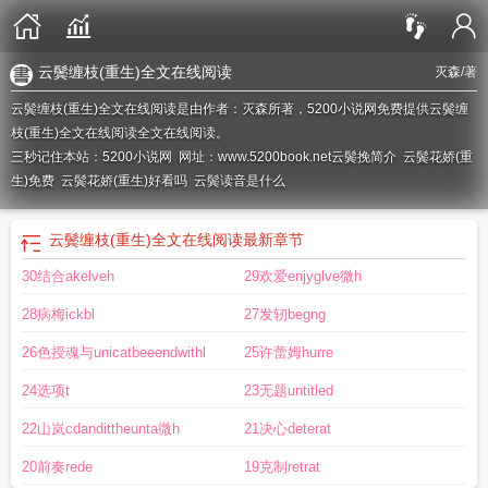
云鬓缠枝(重生)全文在线阅读
灭森
/著
云鬓缠枝(重生)全文在线阅读是由作者：灭森所著，5200小说网免费提供云鬓缠
枝(重生)全文在线阅读全文在线阅读。
三秒记住本站：5200小说网 网址：www.5200book.net
云鬓挽简介
云鬓花娇(重
生)免费
云鬓花娇(重生)好看吗
云鬓读音是什么
云鬓缠枝(重生)全文在线阅读
最新章节
30结合akelveh
29欢爱enjyglve微h
28病梅ickbl
27发轫begng
26色授魂与unicatbeeendwithl
25许蕾姆hurre
24选项t
23无题untitled
22山岚cdandittheunta微h
21决心deterat
20前奏rede
19克制retrat