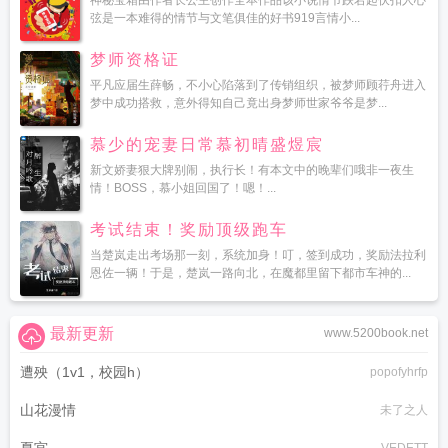
神秘宝箱由作者长公主创作全本作品该小说情节跌宕起伏扣人心
弦是一本难得的情节与文笔俱佳的好书919言情小...
梦师资格证
平凡应届生薛畅，不小心陷落到了传销组织，被梦师顾荇舟进入
梦中成功搭救，意外得知自己竟出身梦师世家爷爷是梦...
慕少的宠妻日常慕初晴盛煜宸
新文娇妻狠大牌别闹，执行长！有本文中的晚辈们哦非一夜生
情！BOSS，慕小姐回国了！嗯！...
考试结束！奖励顶级跑车
当楚岚走出考场那一刻，系统加身！叮，签到成功，奖励法拉利
恩佐一辆！于是，楚岚一路向北，在魔都里留下都市车神的...
最新更新
www.5200book.net
遭殃（1v1，校园h）
popofyhrfp
山花漫情
未了之人