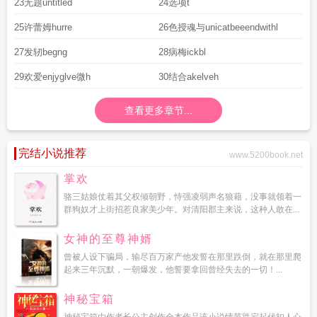
23无题untitled
24选项t
25许蕾姆hurre
26色授魂与unicatbeeendwithl
27发轫begng
28病梅ickbl
29欢爱enjyglve微h
30结合akelveh
查看更多章节...
完结小说推荐
www.5200book.net
掌欢
骆三姑娘仗着其父权倾朝野，恃强凌弱声名狼藉，没事就领着一
群狗奴才上街招惹良家美少年。对清阳郡主来说，这种人敢在...
女神的至尊神婿
曾被人设下骗局，输尽百万家产他发誓在那里跌倒，就在那里爬
起来三年沉默，一朝爆发，他誓要拿回曾经失去的一切！...
神秘宝箱